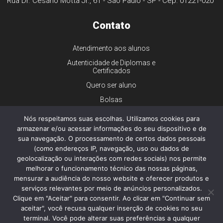
Rua Dr. Cesário Motta Jr., 61 - São Paulo - SP - Cep: 01221-020
Contato
Atendimento aos alunos
Autenticidade de Diplomas e
Certificados
Quero ser aluno
Bolsas
Financiamento
Nós respeitamos suas escolhas. Utilizamos cookies para
Trabalhe conosco
armazenar e/ou acessar informações do seu dispositivo e de
sua navegação. O processamento de certos dados pessoais
Imprensa
(como endereços IP, navegação, uso ou dados de
Ouvidoria
geolocalização ou interações com redes sociais) nos permite
melhorar o funcionamento técnico das nossas páginas,
Dúvidas gerais
mensurar a audiência do nosso website e oferecer produtos e
serviços relevantes por meio de anúncios personalizados.
Clique em "Aceitar" para consentir. Ao clicar em "Continuar sem
aceitar", você recusa qualquer inserção de cookies no seu
© 2026 - Faculdade de Ciências Médicas da Santa Casa de São
Paulo - Todos os direitos reservados.
terminal. Você pode alterar suas preferências a qualquer