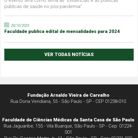
O evento terá como tema as "Evidências e as políticas
públicas de saúde no pós-pandemia"
20/10/2023
Faculdade publica edital de mensalidades para 2024
VER TODAS NOTÍCIAS
Fundação Arnaldo Vieira de Carvalho
Rua Dona Veridiana, 55 - São Paulo - SP - CEP 01238-010
Faculdade de Ciências Médicas da Santa Casa de São Paulo
Rua Jaguaribe, 155 - Vila Buarque, São Paulo - SP - Cep: 01224-
001