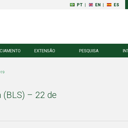
PT
|
EN
|
ES
NCIAMENTO
EXTENSÃO
PESQUISA
IN
019
a (BLS) – 22 de