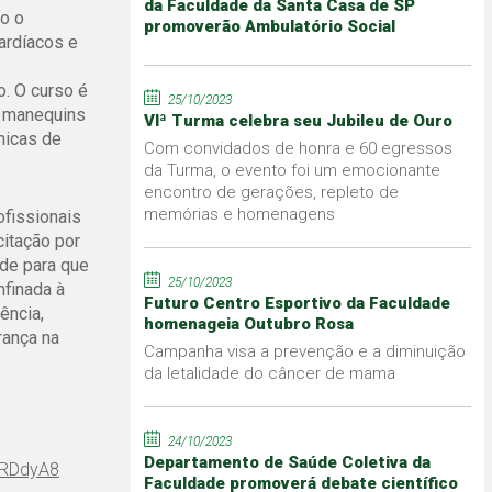
da Faculdade da Santa Casa de SP
to o
promoverão Ambulatório Social
ardíacos e
o. O curso é
25/10/2023
m manequins
VIª Turma celebra seu Jubileu de Ouro
nicas de
Com convidados de honra e 60 egressos
da Turma, o evento foi um emocionante
encontro de gerações, repleto de
memórias e homenagens
ofissionais
citação por
de para que
25/10/2023
nfinada à
Futuro Centro Esportivo da Faculdade
ência,
homenageia Outubro Rosa
rança na
Campanha visa a prevenção e a diminuição
da letalidade do câncer de mama
24/10/2023
Departamento de Saúde Coletiva da
/2RDdyA8
Faculdade promoverá debate científico