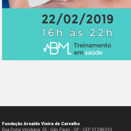
Fundação Arnaldo Vieira de Carvalho
Rua Dona Veridiana, 55 - São Paulo - SP - CEP 01238-010