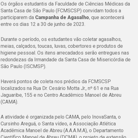
Os órgãos estudantis da Faculdade de Ciências Médicas da
Santa Casa de São Paulo (FCMSCSP) convidam todos a
participarem da
Campanha de Agasalho
, que acontecerá
entre os dias 12 a 30 de junho de 2023.
Durante o período, os estudantes vão coletar agasalhos,
meias, calçados, toucas, luvas, cobertores e produtos de
higiene pessoal. Os itens arrecadados serão entregues nas
redondezas da Irmandade da Santa Casa de Misericórdia de
São Paulo (ISCMSP).
Haverá pontos de coleta nos prédios da FCMSCSP
localizados na Rua Dr. Cesário Motta Jr., nº 61 e na Rua
Jaguaribe, 155 e no Centro Acadêmico Manoel de Abreu
(CAMA).
A atividade é organizada pelo CAMA, pelo InovaSanta, o
Cursinho Areguá, o Santa vídeo, a Associação Atlética
Acadêmica Manoel de Abreu (A.A.A.M.A), o Departamento
Científico Manoel de Abreu (DCMA), o projeto de extensão