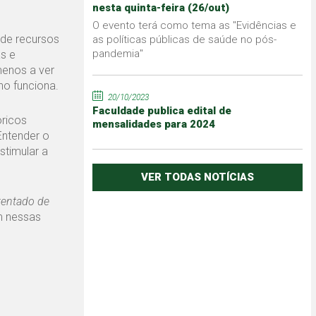
nesta quinta-feira (26/out)
O evento terá como tema as "Evidências e
 de recursos
as políticas públicas de saúde no pós-
pandemia"
s e
menos a ver
o funciona.
20/10/2023
Faculdade publica edital de
óricos
mensalidades para 2024
Entender o
stimular a
VER TODAS NOTÍCIAS
tentado de
m nessas