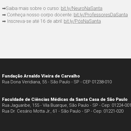
➡Saiba mais sobre o curso:
bit.ly/NeuroNaSanta
➡ Conheça nosso corpo docente:
bit.ly/ProfessoresDaSanta
➡ Inscreva-se até 16 de abril:
bit.ly/PósNaSanta
Fundação Arnaldo Vieira de Carvalho
Rua Dona Veridiana, 55 - São Paulo - SP - CEP 01238-010
Faculdade de Ciências Médicas da Santa Casa de São Paulo
Rua Jaguaribe, 155 - Vila Buarque, São Paulo - SP - Cep: 01224-00
Rua Dr. Cesário Motta Jr., 61 - São Paulo - SP - Cep: 01221-020