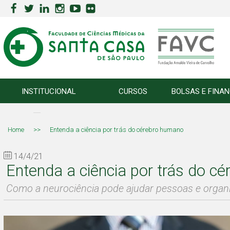
INSTITUCIONAL
CURSOS
BOLSAS E FINA
Home
>>
Entenda a ciência por trás do cérebro humano
14/4/21
Entenda a ciência por trás do c
Como a neurociência pode ajudar pessoas e organ