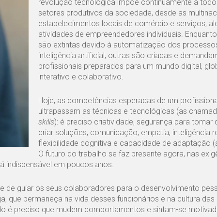
revolução tecnológica impõe continuamente a todo
setores produtivos da sociedade, desde as multinac
estabelecimentos locais de comércio e serviços, a
atividades de empreendedores individuais. Enquanto
são extintas devido à automatização dos processo
inteligência artificial, outras são criadas e demanda
profissionais preparados para um mundo digital, glob
interativo e colaborativo.
Hoje, as competências esperadas de um profissiona
ultrapassam as técnicas e tecnológicas (as chama
skills
): é preciso criatividade, segurança para tomar
criar soluções, comunicação, empatia, inteligência re
flexibilidade cognitiva e capacidade de adaptação (
O futuro do trabalho se faz presente agora, nas exi
rá indispensável em poucos anos.
 de guiar os seus colaboradores para o desenvolvimento pess
eja, que permaneça na vida desses funcionários e na cultura das
ando é preciso que mudem comportamentos e sintam-se motivad