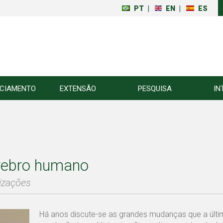
PT
|
EN
|
ES
NCIAMENTO
EXTENSÃO
PESQUISA
IN
érebro humano
izações
Há anos discute-se as grandes mudanças que a últi