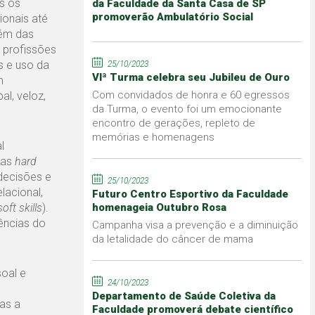
s os
da Faculdade da Santa Casa de SP
promoverão Ambulatório Social
ionais até
lém das
 profissões
s e uso da
25/10/2023
VIª Turma celebra seu Jubileu de Ouro
m
Com convidados de honra e 60 egressos
al, veloz,
da Turma, o evento foi um emocionante
encontro de gerações, repleto de
memórias e homenagens
l
das
hard
 decisões e
25/10/2023
lacional,
Futuro Centro Esportivo da Faculdade
soft skills
).
homenageia Outubro Rosa
gências do
Campanha visa a prevenção e a diminuição
da letalidade do câncer de mama
oal e
24/10/2023
Departamento de Saúde Coletiva da
as a
Faculdade promoverá debate científico