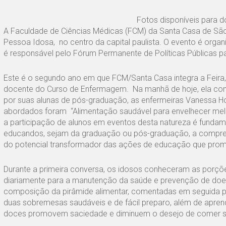
Fotos disponíveis para d
A Faculdade de Ciências Médicas (FCM) da Santa Casa de São Pa
Pessoa Idosa, no centro da capital paulista. O evento é org
é responsável pelo Fórum Permanente de Políticas Públicas p
Este é o segundo ano em que FCM/Santa Casa integra a Feira
docente do Curso de Enfermagem. Na manhã de hoje, ela cond
por suas alunas de pós-graduação, as enfermeiras Vanessa Ho
abordados foram “Alimentação saudável para envelhecer melh
a participação de alunos em eventos desta natureza é fundame
educandos, sejam da graduação ou pós-graduação, a compree
do potencial transformador das ações de educação que promo
Durante a primeira conversa, os idosos conheceram as porç
diariamente para a manutenção da saúde e prevenção de doe
composição da pirâmide alimentar, comentadas em seguida pe
duas sobremesas saudáveis e de fácil preparo, além de aprender
doces promovem saciedade e diminuem o desejo de comer so