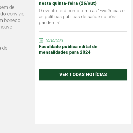
nesta quinta-feira (26/out)
mbém de
O evento terá como tema as "Evidências e
 do convívio
as políticas públicas de saúde no pós-
 um boneco
pandemia"
 houve
20/10/2023
Faculdade publica edital de
a de
mensalidades para 2024
VER TODAS NOTÍCIAS