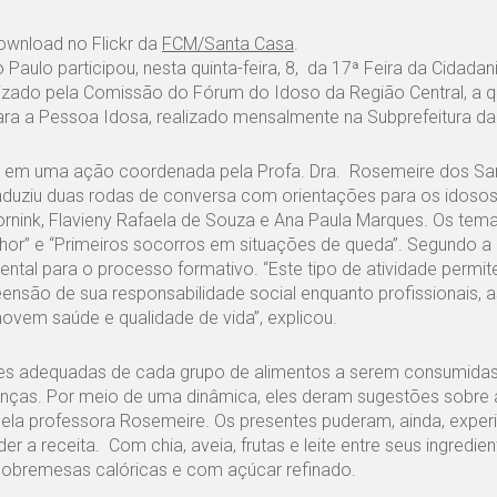
ownload no Flickr da
FCM/Santa Casa
.
ulo participou, nesta quinta-feira, 8, da 17ª Feira da Cidadan
anizado pela Comissão do Fórum do Idoso da Região Central, a
ara a Pessoa Idosa, realizado mensalmente na Subprefeitura da
, em uma ação coordenada pela Profa. Dra. Rosemeire dos Sant
uziu duas rodas de conversa com orientações para os idosos,
rnink, Flavieny Rafaela de Souza e Ana Paula Marques. Os tem
or” e “Primeiros socorros em situações de queda”. Segundo a 
ntal para o processo formativo. “Este tipo de atividade permit
nsão de sua responsabilidade social enquanto profissionais,
vem saúde e qualidade de vida”, explicou.
ões adequadas de cada grupo de alimentos a serem consumida
nças. Por meio de uma dinâmica, eles deram sugestões sobre 
la professora Rosemeire. Os presentes puderam, ainda, exper
 a receita. Com chia, aveia, frutas e leite entre seus ingredien
bremesas calóricas e com açúcar refinado.