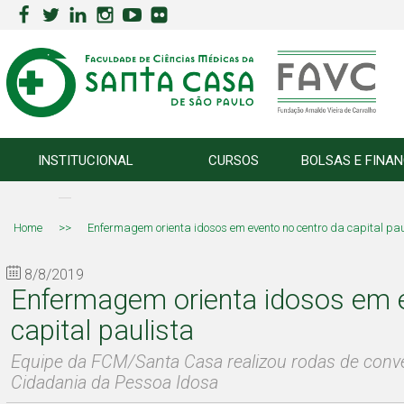
INSTITUCIONAL
CURSOS
BOLSAS E FINA
Home
>>
Enfermagem orienta idosos em evento no centro da capital pau
8/8/2019
Enfermagem orienta idosos em e
capital paulista
Equipe da FCM/Santa Casa realizou rodas de conve
Cidadania da Pessoa Idosa