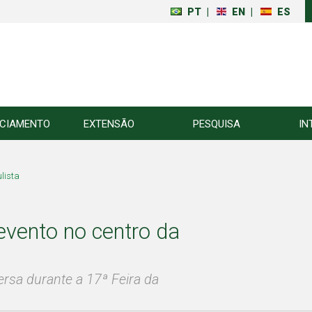
PT
|
EN
|
ES
NCIAMENTO
EXTENSÃO
PESQUISA
IN
lista
vento no centro da
rsa durante a 17ª Feira da