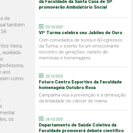
da Faculdade da Santa Casa de SP
promoverão Ambulatório Social
ia da
 qual também
25/10/2023
 Sé.
VIª Turma celebra seu Jubileu de Ouro
Com convidados de honra e 60 egressos
os Vieira,
da Turma, o evento foi um emocionante
encontro de gerações, repleto de
 auxiliada
memórias e homenagens
as
professora,
e aos
25/10/2023
 assim como
Futuro Centro Esportivo da Faculdade
homenageia Outubro Rosa
Campanha visa a prevenção e a diminuição
s
da letalidade do câncer de mama
a
imentar
tes, os
24/10/2023
Departamento de Saúde Coletiva da
Faculdade promoverá debate científico