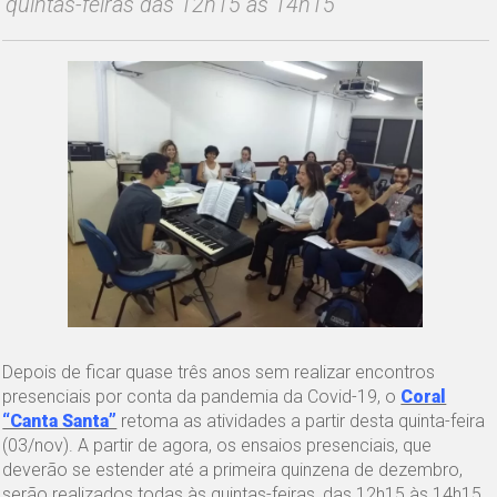
quintas-feiras das 12h15 às 14h15
Depois de ficar quase três anos sem realizar encontros
presenciais por conta da pandemia da Covid-19, o
Coral
“Canta Santa”
retoma as atividades a partir desta quinta-feira
(03/nov). A partir de agora, os ensaios presenciais, que
deverão se estender até a primeira quinzena de dezembro,
serão realizados todas às quintas-feiras, das 12h15 às 14h15,