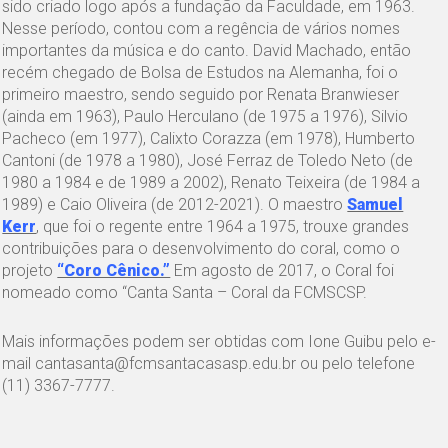
sido criado logo após a fundação da Faculdade, em 1963.
Nesse período, contou com a regência de vários nomes
importantes da música e do canto. David Machado, então
recém chegado de Bolsa de Estudos na Alemanha, foi o
primeiro maestro, sendo seguido por Renata Branwieser
(ainda em 1963), Paulo Herculano (de 1975 a 1976), Silvio
Pacheco (em 1977), Calixto Corazza (em 1978), Humberto
Cantoni (de 1978 a 1980), José Ferraz de Toledo Neto (de
1980 a 1984 e de 1989 a 2002), Renato Teixeira (de 1984 a
1989) e Caio Oliveira (de 2012-2021). O maestro
Samuel
Kerr
, que foi o regente entre 1964 a 1975, trouxe grandes
contribuições para o desenvolvimento do coral, como o
projeto
“Coro Cênico.”
Em agosto de 2017, o Coral foi
nomeado como “Canta Santa – Coral da FCMSCSP.
Mais informações podem ser obtidas com Ione Guibu pelo e-
mail cantasanta@fcmsantacasasp.edu.br ou pelo telefone
(11) 3367-7777.