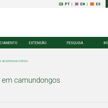
PT
|
EN
|
ES
NCIAMENTO
EXTENSÃO
PESQUISA
IN
ao estresse crônico
-1 em camundongos