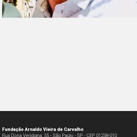
Fundação Arnaldo Vieira de Carvalho
Rua Dona Veridiana, 55 - São Paulo - SP - CEP 01238-010