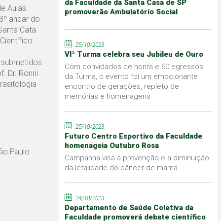
da Faculdade da Santa Casa de SP
de Aulas
promoverão Ambulatório Social
 3º andar do
Santa Cata
ientífico
25/10/2023
VIª Turma celebra seu Jubileu de Ouro
 submetidos
Com convidados de honra e 60 egressos
. Dr. Ronni
da Turma, o evento foi um emocionante
rasitologia
encontro de gerações, repleto de
memórias e homenagens
25/10/2023
Futuro Centro Esportivo da Faculdade
homenageia Outubro Rosa
ão Paulo
Campanha visa a prevenção e a diminuição
da letalidade do câncer de mama
24/10/2023
Departamento de Saúde Coletiva da
Faculdade promoverá debate científico