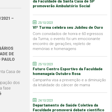
da Faculdade da Santa Casa de SP
promoverão Ambulatório Social
/2021 –
25/10/2023
VIª Turma celebra seu Jubileu de Ouro
Com convidados de honra e 60 egressos
da Turma, o evento foi um emocionante
encontro de gerações, repleto de
NÁRIOS
memórias e homenagens
ADE DE
O PAULO
25/10/2023
Futuro Centro Esportivo da Faculdade
anta Casa de
homenageia Outubro Rosa
Campanha visa a prevenção e a diminuição
ipação dos
da letalidade do câncer de mama
a fase
é
24/10/2023
Departamento de Saúde Coletiva da
Faculdade promoverá debate científico