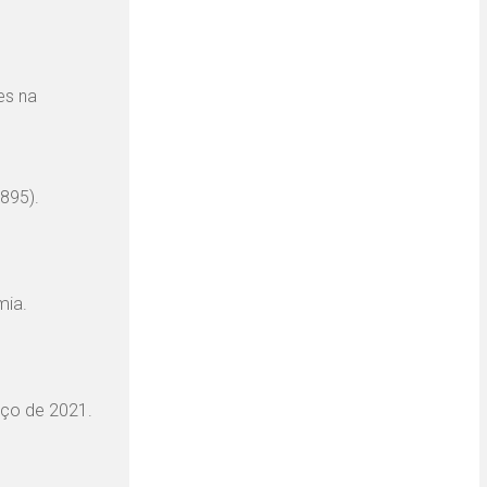
es na
895).
mia.
rço de 2021.