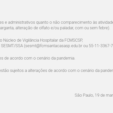
es e administrativos quanto o não comparecimento às atividad
arganta, alteração de olfato e/ou paladar, com ou sem febre).
 Núcleo de Vigilância Hospitalar da FCMSCSP,
ao SESMT/SSA (sesmt@fcmsantacasasp.edu.br ou 55-11-3367-7
ções de acordo com o cenário da pandemia.
estão sujeitos a alterações de acordo com o cenário da pande
São Paulo, 19 de ma