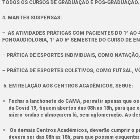
TODOS OS CURSOS DE GRADUAÇÃO E PÓS-GRADUAÇÃO.
4. MANTER SUSPENSAS:
– AS ATIVIDADES PRÁTICAS COM PACIENTES DO 1º AO 4
FONOAUDIOLOGIA, 1º AO 6º SEMESTRE DO CURSO DE E
– PRÁTICA DE ESPORTES INDIVIDUAIS, COMO NATAÇÃO,
– PRÁTICA DE ESPORTES COLETIVOS, COMO FUTSAL, V
5.
EM RELAÇÃO AOS CENTROS ACADÊMICOS, SEGUE:
Fechar a lanchonete do CAMA, permitir apenas que os
da Covid 19, fiquem abertos das 08h às 18h, para que 
micro-ondas e almoçarem lá, sem aglomeração.
As dem
Os demais Centros Acadêmicos, deverão cumprir o pr
deverá ser das 08h às 18h, para que possam esquenta