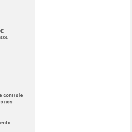
DE
GOS.
e controle
as nos
mento