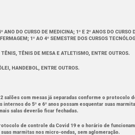
º ANO DO CURSO DE MEDICINA; 1º E 2º ANOS DO CURSO 
NFERMAGEM; 1º AO 4º SEMESTRE DOS CURSOS TECNÓLO
 TÊNIS, TÊNIS DE MESA E ATLETISMO, ENTRE OUTROS.
ÔLEI, HANDEBOL, ENTRE OUTROS.
 2 salões com mesas já separadas conforme o protocolo d
os internos do 5º e 6º anos possam esquentar suas marmit
ais salas deverão ficar fechadas.
otocolo de controle da Covid 19 e o horário de funciona
r suas marmitas nos micro-ondas, sem aglomeração.