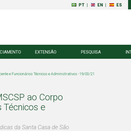
PT
|
EN
|
ES
NCIAMENTO
EXTENSÃO
PESQUISA
IN
nte e Funcionários Técnicos e Administrativos -19/03/21
CMSCSP ao Corpo
s Técnicos e
édicas da Santa Casa de São