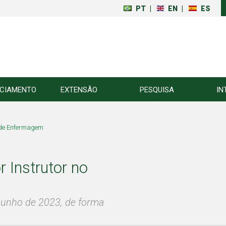
PT
|
EN
|
ES
NCIAMENTO
EXTENSÃO
PESQUISA
IN
 de Enfermagem
 Instrutor no
 Junho de 2023, de forma