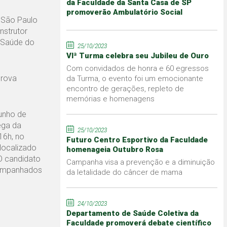
da Faculdade da Santa Casa de SP
promoverão Ambulatório Social
 São Paulo
nstrutor
 Saúde do
25/10/2023
VIª Turma celebra seu Jubileu de Ouro
Com convidados de honra e 60 egressos
prova
da Turma, o evento foi um emocionante
encontro de gerações, repleto de
memórias e homenagens
Junho de
ega da
25/10/2023
16h, no
Futuro Centro Esportivo da Faculdade
ocalizado
homenageia Outubro Rosa
 O candidato
Campanha visa a prevenção e a diminuição
companhados
da letalidade do câncer de mama
24/10/2023
Departamento de Saúde Coletiva da
Faculdade promoverá debate científico