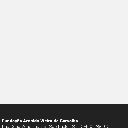
Fundação Arnaldo Vieira de Carvalho
Rua Dona Veridiana, 55 - São Paulo - SP - CEP 01238-010