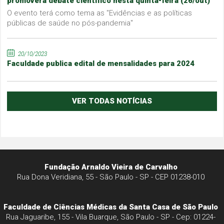
promoverá debate científico nesta quinta-feira (26/out)
O evento terá como tema as "Evidências e as políticas
públicas de saúde no pós-pandemia"
20/10/2023
Faculdade publica edital de mensalidades para 2024
VER TODAS NOTÍCIAS
Fundação Arnaldo Vieira de Carvalho
Rua Dona Veridiana, 55 - São Paulo - SP - CEP 01238-010
Faculdade de Ciências Médicas da Santa Casa de São Paulo
Rua Jaguaribe, 155 - Vila Buarque, São Paulo - SP - Cep: 01224-