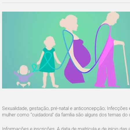
Sexualidade, gestação, pré-natal e anticoncepção; Infecções
mulher como “cuidadora” da família são alguns dos temas do 
Informações e inscrições. A data de matrícula e de início das a