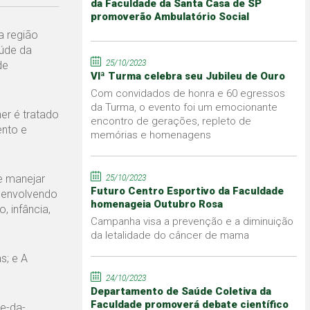
da Faculdade da Santa Casa de SP
promoverão Ambulatório Social
a região
úde da
25/10/2023
de
VIª Turma celebra seu Jubileu de Ouro
Com convidados de honra e 60 egressos
da Turma, o evento foi um emocionante
er é tratado
encontro de gerações, repleto de
nto e
memórias e homenagens
e manejar
25/10/2023
Futuro Centro Esportivo da Faculdade
, envolvendo
homenageia Outubro Rosa
, infância,
Campanha visa a prevenção e a diminuição
da letalidade do câncer de mama
s; e A
24/10/2023
Departamento de Saúde Coletiva da
Faculdade promoverá debate científico
e-da-