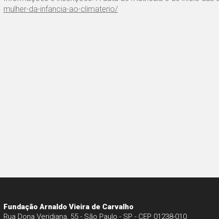
mulher-da-infancia-ao-climaterio/
Fundação Arnaldo Vieira de Carvalho
Rua Dona Veridiana, 55 - São Paulo - SP - CEP 01238-010