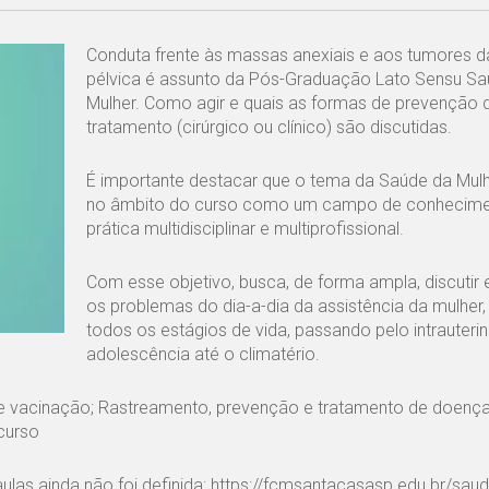
Conduta frente às massas anexiais e aos tumores d
pélvica é assunto da Pós-Graduação Lato Sensu Sa
Mulher. Como agir e quais as formas de prevenção 
tratamento (cirúrgico ou clínico) são discutidas.
É importante destacar que o tema da Saúde da Mulh
no âmbito do curso como um campo de conhecime
prática multidisciplinar e multiprofissional.
Com esse objetivo, busca, de forma ampla, discutir 
os problemas do dia-a-dia da assistência da mulher
todos os estágios de vida, passando pelo intrauterino
adolescência até o climatério.
 e vacinação; Rastreamento, prevenção e tratamento de doença
curso
ulas ainda não foi definida:
https://fcmsantacasasp.edu.br/saud