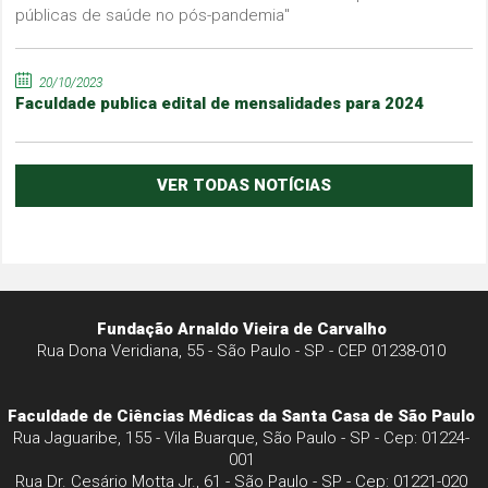
públicas de saúde no pós-pandemia"
20/10/2023
Faculdade publica edital de mensalidades para 2024
VER TODAS NOTÍCIAS
Fundação Arnaldo Vieira de Carvalho
Rua Dona Veridiana, 55 - São Paulo - SP - CEP 01238-010
Faculdade de Ciências Médicas da Santa Casa de São Paulo
Rua Jaguaribe, 155 - Vila Buarque, São Paulo - SP - Cep: 01224-
001
Rua Dr. Cesário Motta Jr., 61 - São Paulo - SP - Cep: 01221-020