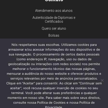
Atendimento aos alunos
Autenticidade de Diplomas e
Certificados
Quero ser aluno
Bolsas
Financiamento
Nós respeitamos suas escolhas. Utilizamos cookies para
Trabalhe conosco
armazenar e/ou acessar informações do seu dispositivo e de
sua navegação. O processamento de certos dados pessoais
Imprensa
(como endereços IP, navegação, uso ou dados de
Ouvidoria
geolocalização ou interações com redes sociais) nos permite
melhorar o funcionamento técnico das nossas páginas,
Dúvidas gerais
mensurar a audiência do nosso website e oferecer produtos e
serviços relevantes por meio de anúncios personalizados.
Clique em "Aceitar" para consentir. Ao clicar em "Continuar sem
aceitar", você recusa qualquer inserção de cookies no seu
© 2026 - Faculdade de Ciências Médicas da Santa Casa de São
Paulo - Todos os direitos reservados.
terminal. Você pode alterar suas preferências a qualquer
Política de Privacidade e Cookies
momento em nosso site. Para saber mais sobre seus direitos,
consulte nossa Política de Cookies e nossa Política de
Privacidade.