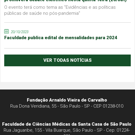
O evento terá como tema as "Evidências e as políticas
públicas de saúde no pós-pandemia"
20/10/2023
Faculdade publica edital de mensalidades para 2024
VER TODAS NOTÍCIAS
Fundação Arnaldo Vieira de Carvalho
Rua Dona Veridiana, 55 - São Paulo - SP - CEP 01238-010
Faculdade de Ciências Médicas da Santa Casa de São Paulo
Rua Jaguaribe, 155 - Vila Buarque, São Paulo - SP - Cep: 01224-