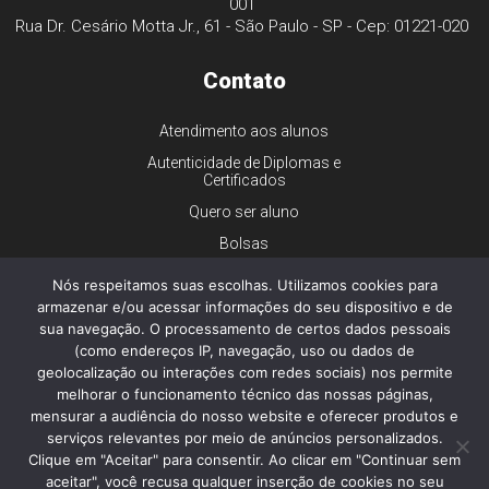
001
Rua Dr. Cesário Motta Jr., 61 - São Paulo - SP - Cep: 01221-020
Contato
Atendimento aos alunos
Autenticidade de Diplomas e
Certificados
Quero ser aluno
Bolsas
Financiamento
Nós respeitamos suas escolhas. Utilizamos cookies para
Trabalhe conosco
armazenar e/ou acessar informações do seu dispositivo e de
sua navegação. O processamento de certos dados pessoais
Imprensa
(como endereços IP, navegação, uso ou dados de
Ouvidoria
geolocalização ou interações com redes sociais) nos permite
melhorar o funcionamento técnico das nossas páginas,
Dúvidas gerais
mensurar a audiência do nosso website e oferecer produtos e
serviços relevantes por meio de anúncios personalizados.
Clique em "Aceitar" para consentir. Ao clicar em "Continuar sem
aceitar", você recusa qualquer inserção de cookies no seu
© 2026 - Faculdade de Ciências Médicas da Santa Casa de São