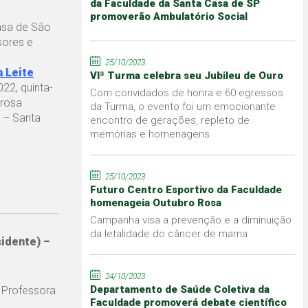
da Faculdade da Santa Casa de SP
promoverão Ambulatório Social
asa de São
sores e
25/10/2023
a Leite
VIª Turma celebra seu Jubileu de Ouro
22, quinta-
Com convidados de honra e 60 egressos
yrosa
da Turma, o evento foi um emocionante
2 – Santa
encontro de gerações, repleto de
memórias e homenagens
25/10/2023
Futuro Centro Esportivo da Faculdade
homenageia Outubro Rosa
Campanha visa a prevenção e a diminuição
da letalidade do câncer de mama
sidente) –
24/10/2023
Departamento de Saúde Coletiva da
Professora
Faculdade promoverá debate científico