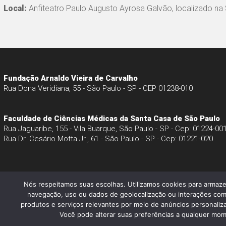
Local:
Anfiteatro Paulo Augusto Ayrosa Galvão, localizado na S
Fundação Arnaldo Vieira de Carvalho
Rua Dona Veridiana, 55 - São Paulo - SP - CEP 01238-010
Faculdade de Ciências Médicas da Santa Casa de São Paulo
Rua Jaguaribe, 155 - Vila Buarque, São Paulo - SP - Cep: 01224-00
Rua Dr. Cesário Motta Jr., 61 - São Paulo - SP - Cep: 01221-020
Nós respeitamos suas escolhas. Utilizamos cookies para armaz
navegação, uso ou dados de geolocalização ou interações com
produtos e serviços relevantes por meio de anúncios personalizad
© 2026 - Faculdade de Ciências Médicas da Santa Casa de São Paul
Você pode alterar suas preferências a qualquer mome
Política de Privacidade e Cookies