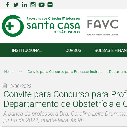
INSTITUCIONAL
CURSOS
BOLSAS E FINA
Home
>>
Convite para Concurso para Professor Instrutor no Departamen
13/06/2022
Convite para Concurso para Prof
Departamento de Obstetrícia e G
A banca da professora Dra. Carolina Leite Drummon
junho de 2022, quinta-feira, às 9h