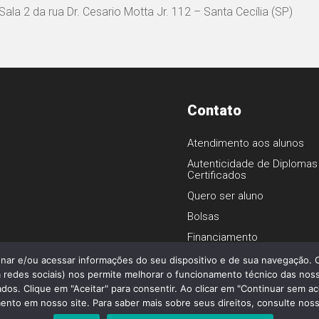
ala 2 da rua Dr. Cesario Motta Jr. 112 – Santa Cecília (SP)
Contato
Atendimento aos alunos
Autenticidade de Diplomas
Certificados
1
Quero ser aluno
Bolsas
Financiamento
enar e/ou acessar informações do seu dispositivo e de sua navegação.
 redes sociais) nos permite melhorar o funcionamento técnico das noss
os. Clique em "Aceitar" para consentir. Ao clicar em "Continuar sem ac
o - Todos os direitos reservados.
nto em nosso site. Para saber mais sobre seus direitos, consulte nossa 