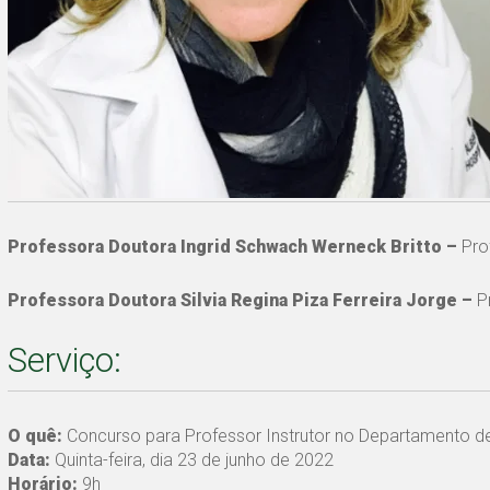
Professora Doutora Ingrid Schwach Werneck Britto –
Pro
Professora Doutora Silvia Regina Piza Ferreira Jorge –
P
Serviço:
O quê:
Concurso para Professor Instrutor no Departamento de
Data:
Quinta-feira, dia 23 de junho de 2022
Horário:
9h