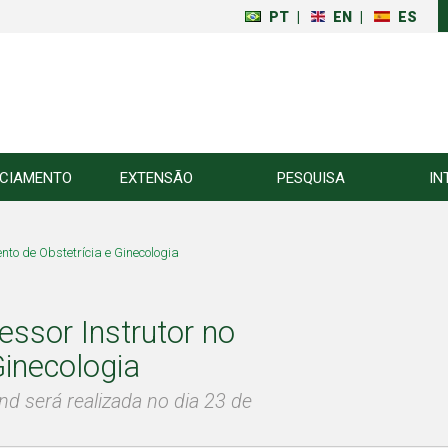
PT
|
EN
|
ES
NCIAMENTO
EXTENSÃO
PESQUISA
IN
to de Obstetrícia e Ginecologia
essor Instrutor no
inecologia
d será realizada no dia 23 de