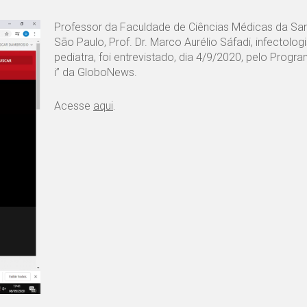
Professor da Faculdade de Ciências Médicas da Sa
São Paulo, Prof. Dr. Marco Aurélio Sáfadi, infectologi
pediatra, foi entrevistado, dia 4/9/2020, pelo Progr
i” da GloboNews.
Acesse
aqui
.