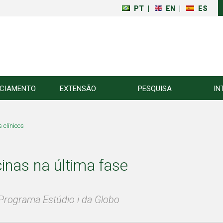
PT
|
EN
|
ES
NCIAMENTO
EXTENSÃO
PESQUISA
IN
 clínicos
inas na última fase
Programa Estúdio i da Globo