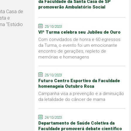
da Faculdade da Santa Casa de SP
promoverão Ambulatório Social
nta Casa de
sta e
ama “Estúdio
25/10/2023
VIª Turma celebra seu Jubileu de Ouro
Com convidados de honra e 60 egressos
da Turma, o evento foi um emocionante
encontro de gerações, repleto de
memórias e homenagens
25/10/2023
Futuro Centro Esportivo da Faculdade
homenageia Outubro Rosa
Campanha visa a prevenção e a diminuição
da letalidade do câncer de mama
24/10/2023
Departamento de Saúde Coletiva da
Faculdade promoverá debate científico