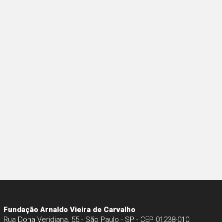
Fundação Arnaldo Vieira de Carvalho
Rua Dona Veridiana, 55 - São Paulo - SP - CEP 01238-010