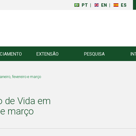
PT
|
EN
|
ES
NCIAMENTO
EXTENSÃO
PESQUISA
IN
eiro, fevereiro e março
o de Vida em
o e março