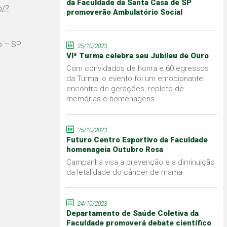
da Faculdade da Santa Casa de SP
p/?
promoverão Ambulatório Social
o – SP
25/10/2023
VIª Turma celebra seu Jubileu de Ouro
Com convidados de honra e 60 egressos
da Turma, o evento foi um emocionante
encontro de gerações, repleto de
memórias e homenagens
25/10/2023
Futuro Centro Esportivo da Faculdade
homenageia Outubro Rosa
Campanha visa a prevenção e a diminuição
da letalidade do câncer de mama
24/10/2023
Departamento de Saúde Coletiva da
Faculdade promoverá debate científico