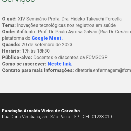
O quê:
XIV Seminário Profa. Dra. Hideko Takeuchi Forcella
Tema:
Inovações tecnológicas nos registros em saúde
Onde:
Anfiteatro Prof. Dr. Paulo Ayrosa Galvão (Rua Dr. Cesár
plataforma do
Google Meet.
Quando:
20 de setembro de 2023
Horário:
17h às 18h30
Público-alvo:
Docentes e discentes da FCMSCSP
Como se inscrever:
Neste link.
Contato para mais informações:
diretoria.enfermagem@fcm
Fundação Arnaldo Vieira de Carvalho
Rua Dona Veridiana, 55 - São Paulo - SP - CEP 01238-010