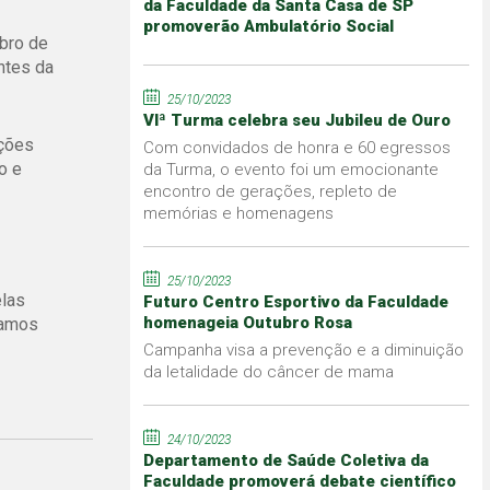
da Faculdade da Santa Casa de SP
promoverão Ambulatório Social
bro de
ntes da
25/10/2023
VIª Turma celebra seu Jubileu de Ouro
ações
Com convidados de honra e 60 egressos
o e
da Turma, o evento foi um emocionante
encontro de gerações, repleto de
memórias e homenagens
25/10/2023
elas
Futuro Centro Esportivo da Faculdade
homenageia Outubro Rosa
Ramos
Campanha visa a prevenção e a diminuição
da letalidade do câncer de mama
24/10/2023
Departamento de Saúde Coletiva da
Faculdade promoverá debate científico