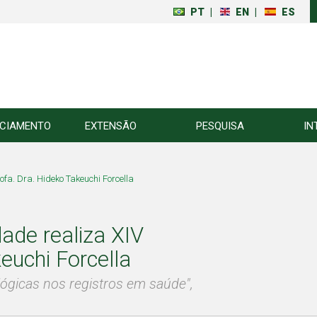
PT
|
EN
|
ES
NCIAMENTO
EXTENSÃO
PESQUISA
IN
a. Dra. Hideko Takeuchi Forcella
de realiza XIV
euchi Forcella
ógicas nos registros em saúde",