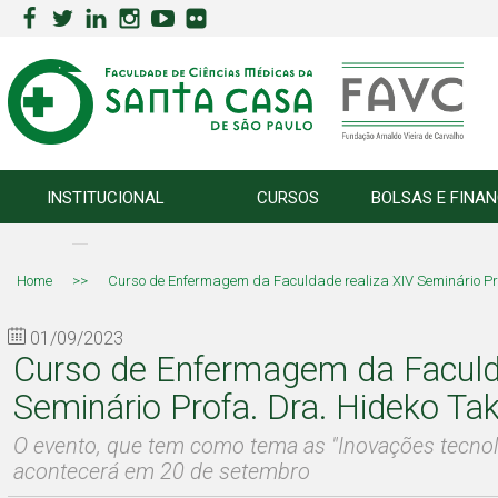
INSTITUCIONAL
CURSOS
BOLSAS E FINA
Home
>>
Curso de Enfermagem da Faculdade realiza XIV Seminário Prof
01/09/2023
Curso de Enfermagem da Faculda
Seminário Profa. Dra. Hideko Tak
O evento, que tem como tema as "Inovações tecnol
acontecerá em 20 de setembro