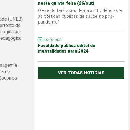
nesta quinta-feira (26/out)
O evento terá como tema as "Evidências e
as políticas públicas de saúde no pós-
ade (UNEB).
pandemia"
ertente do
ológica as
 Pedagógica
20/10/2023
Faculdade publica edital de
mensalidades para 2024
assagem e
ma de
VER TODAS NOTÍCIAS
 Socorros