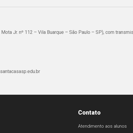
io Mota Jr. nº 112 – Vila Buarque – São Paulo – SP), com transmi
santacasasp.edu.br
Contato
Atendimento aos alunos