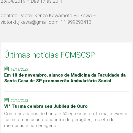
23/04/2019 – Das 17 ás 20 h
Contato : Victor Kenzo Kawamoto Fujikawa –
victorkfujikawa@gmail.com
11 999293413
Últimas notícias FCMSCSP
18/11/2023
Em 18 de novembro, alunos de Medicina da Faculdade da
Santa Casa de SP promoverão Ambulatório Social
25/10/2023
VIª Turma celebra seu Jubileu de Ouro
Com convidados de honra e 60 egressos da Turma, o evento
foi um emocionante encontro de gerações, repleto de
memórias e homenagens