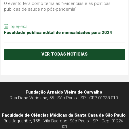
O evento terá como tema as "Evidências e as políticas
públicas de saúde no pós-pandemia"
20/10/2023
Faculdade publica edital de mensalidades para 2024
VER TODAS NOTÍCIAS
Fundação Arnaldo Vieira de Carvalho
Rua Dona Veridiana, 55 - São Paulo - SP - CEP 01238-010
Faculdade de Ciências Médicas da Santa Casa de São Paulo
Rua Jaguaribe, 155 - Vila Buarque, São Paulo - SP - Cep: 01224-
001