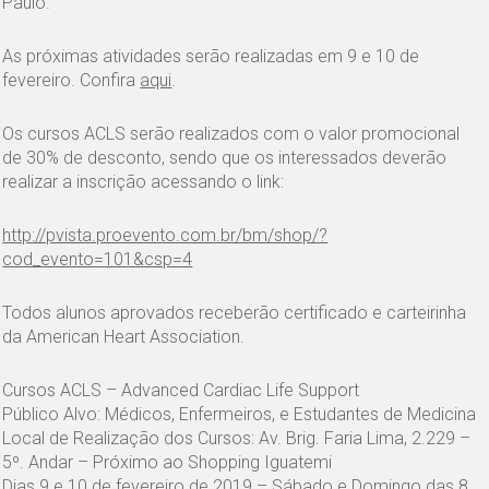
Paulo.
As próximas atividades serão realizadas em 9 e 10 de
fevereiro. Confira
aqui
.
Os cursos ACLS serão realizados com o valor promocional
de 30% de desconto, sendo que os interessados deverão
realizar a inscrição acessando o link:
http://pvista.proevento.com.br/bm/shop/?
cod_evento=101&csp=4
Todos alunos aprovados receberão certificado e carteirinha
da American Heart Association.
Cursos ACLS – Advanced Cardiac Life Support
Público Alvo: Médicos, Enfermeiros, e Estudantes de Medicina
Local de Realização dos Cursos: Av. Brig. Faria Lima, 2.229 –
5º. Andar – Próximo ao Shopping Iguatemi
Dias 9 e 10 de fevereiro de 2019 – Sábado e Domingo das 8