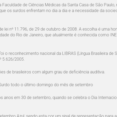
 da Faculdade de Ciências Médicas da Santa Casa de São Paulo,
 que os surdos enfrentam no dia a dia e a necessidade da socie
 de lei nº 11.796, de 29 de outubro de 2008. A escolha é uma 
cidade do Rio de Janeiro, que atualmente é conhecida como INES
i o reconhecimento nacional da LIBRAS (Língua Brasileira de Si
nº 5.626/2005.
 de brasileiros com algum grau de deficiência auditiva.
 Surdo todo o último domingo do mês de setembro
 anos em 30 de setembro, quando se celebra o Dia Internacio
embro Azul, sendo esta cor um sinal de representação para a