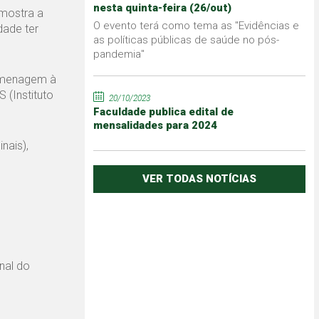
nesta quinta-feira (26/out)
 mostra a
O evento terá como tema as "Evidências e
dade ter
as políticas públicas de saúde no pós-
pandemia"
homenagem à
 (Instituto
20/10/2023
Faculdade publica edital de
mensalidades para 2024
nais),
VER TODAS NOTÍCIAS
nal do