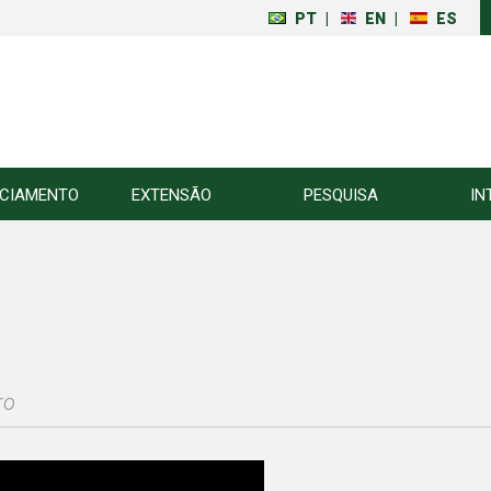
PT
|
EN
|
ES
NCIAMENTO
EXTENSÃO
PESQUISA
IN
ro