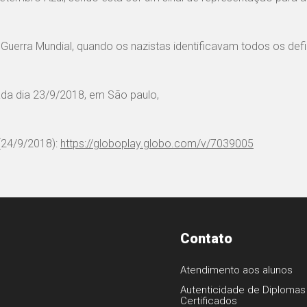
erra Mundial, quando os nazistas identificavam todos os defi
ada dia 23/9/2018, em São paulo,
(24/9/2018):
https://globoplay.globo.com/v/7039005
Contato
Atendimento aos alunos
Autenticidade de Diplomas
Certificados
1