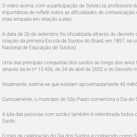
O vídeo acima, com a participação de Sylvia Lia, professora
importância de refletir sobre as dificuldades de comunicação
mais empatia em relação a eles.
A data de 26 de setembro foi oficializada através do decreto
criação da primeira Escola de Surdos do Brasil, em 1857, na 
Nacional de Educação de Surdos).
Uma das principais conquistas dos surdos ao longo dos anos fo
através da lei nº 10.436, de 24 de abril de 2002 e do Decreto 
Atualmente, estima-se que existam aproximadamente 45 milhões
Curiosamente, o município de São Paulo comemora o Dia do
A luta das pessoas com surdez também é relembrada todos os
Surdo.
O mês de celebração do Dia dos Surdos é conhecido como Set