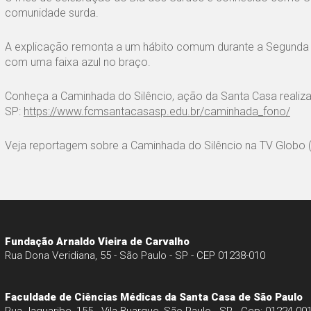
comunidade surda.
A explicação remonta a um hábito comum durante a Segunda Gu
com uma faixa azul no braço.
Conheça a Caminhada do Silêncio, ação da Santa Casa realiz
SP:
https://www.fcmsantacasasp.edu.br/caminhada_fono/
Veja reportagem sobre a Caminhada do Silêncio na TV Globo 
Fundação Arnaldo Vieira de Carvalho
Rua Dona Veridiana, 55 - São Paulo - SP - CEP 01238-010
Faculdade de Ciências Médicas da Santa Casa de São Paulo
Rua Jaguaribe, 155 - Vila Buarque, São Paulo - SP - Cep: 01224-00