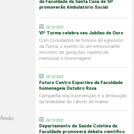
da Faculdade da Santa Casa de SP
promoverão Ambulatório Social
25/10/2023
VIª Turma celebra seu Jubileu de Ouro
Com convidados de honra e 60 egressos
da Turma, o evento foi um emocionante
encontro de gerações, repleto de
memórias e homenagens
25/10/2023
Futuro Centro Esportivo da Faculdade
homenageia Outubro Rosa
Campanha visa a prevenção e a diminuição
da letalidade do câncer de mama
eflexão
24/10/2023
Departamento de Saúde Coletiva da
Faculdade promoverá debate científico