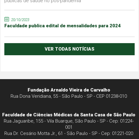
públicas de saúde no pós-pandemia"
20/10/2023
Faculdade publica edital de mensalidades para 2024
VER TODAS NOTÍCIAS
Fundação Arnaldo Vieira de Carvalho
Rua Dona Veridiana, 55 - São Paulo - SP - CEP 01238-010
Faculdade de Ciências Médicas da Santa Casa de São Paulo
Rua Jaguaribe, 155 - Vila Buarque, São Paulo - SP - Cep: 01224-
001
Rua Dr. Cesário Motta Jr., 61 - São Paulo - SP - Cep: 01221-020