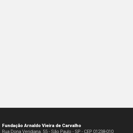
Fundação Arnaldo Vieira de Carvalho
Rua Dona Veridiana, 55 - São Paulo - SP - CEP 01238-010