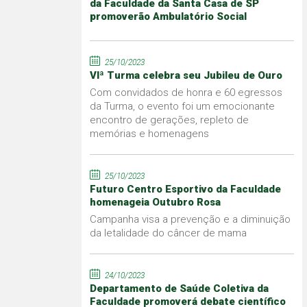
da Faculdade da Santa Casa de SP
promoverão Ambulatório Social
25/10/2023
VIª Turma celebra seu Jubileu de Ouro
Com convidados de honra e 60 egressos
da Turma, o evento foi um emocionante
encontro de gerações, repleto de
memórias e homenagens
25/10/2023
Futuro Centro Esportivo da Faculdade
homenageia Outubro Rosa
Campanha visa a prevenção e a diminuição
da letalidade do câncer de mama
24/10/2023
Departamento de Saúde Coletiva da
Faculdade promoverá debate científico