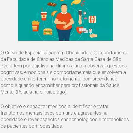
O Curso de Especialização em Obesidade e Comportamento
da Faculdade de Ciências Médicas da Santa Casa de São
Paulo tem por objetivo habilitar o aluno a observar questões
cognitivas, emocionais e comportamentais que envolvem a
obesidade e interferem no tratamento, compreendendo
como e quando encaminhar para profissionais da Saúde
Mental (Psiquiatria e Psicólogo).
O objetivo é capacitar médicos a identificar e tratar
transtornos mentais leves comuns e agravantes na
obesidade e rever aspectos endocrinológicos e metabólicos
de pacientes com obesidade.