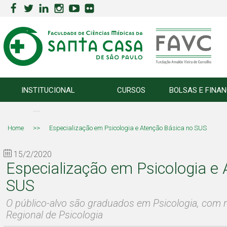
INSTITUCIONAL
CURSOS
BOLSAS E FINA
Home
>>
Especialização em Psicologia e Atenção Básica no SUS
15/2/2020
Especialização em Psicologia e
SUS
O público-alvo são graduados em Psicologia, com r
Regional de Psicologia