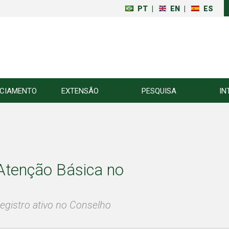
PT
|
EN
|
ES
NCIAMENTO
EXTENSÃO
PESQUISA
IN
 Atenção Básica no
egistro ativo no Conselho