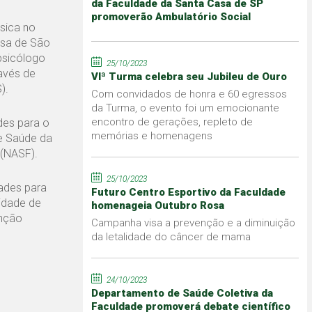
da Faculdade da Santa Casa de SP
promoverão Ambulatório Social
sica no
asa de São
psicólogo
25/10/2023
avés de
VIª Turma celebra seu Jubileu de Ouro
).
Com convidados de honra e 60 egressos
da Turma, o evento foi um emocionante
encontro de gerações, repleto de
des para o
memórias e homenagens
de Saúde da
 (NASF).
25/10/2023
ades para
Futuro Centro Esportivo da Faculdade
idade de
homenageia Outubro Rosa
enção
Campanha visa a prevenção e a diminuição
da letalidade do câncer de mama
24/10/2023
Departamento de Saúde Coletiva da
Faculdade promoverá debate científico