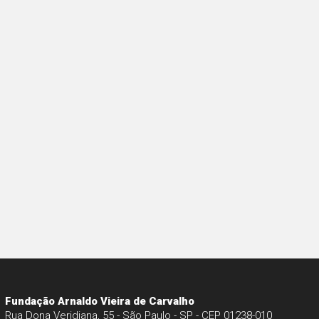
Fundação Arnaldo Vieira de Carvalho
Rua Dona Veridiana, 55 - São Paulo - SP - CEP 01238-010