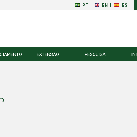
PT
|
EN
|
ES
NCIAMENTO
EXTENSÃO
PESQUISA
IN
P