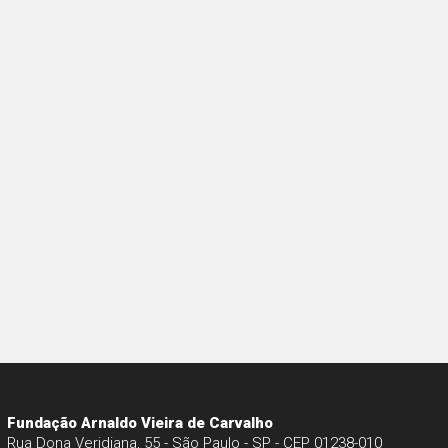
Fundação Arnaldo Vieira de Carvalho
Rua Dona Veridiana, 55 - São Paulo - SP - CEP 01238-010