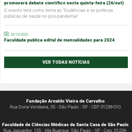
promoverá debate científico nesta quinta-feira (26/out)
O evento terá como tema as "Evidências e as políticas
públicas de saúde no pós-pandemia"
20/10/2023
Faculdade publica edital de mensalidades para 2024
VER TODAS NOTÍCIAS
Fundação Arnaldo Vieira de Carvalho
Rua Dona Veridiana, 55 - São Paulo - SP - CEP 01238-010
Faculdade de Ciências Médicas da Santa Casa de São Paulo
Rua Jaguaribe, 155 - Vila Buarque, São Paulo - SP - Cep: 01224-