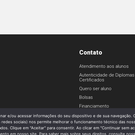
Contato
Atendimento aos alunos
Autenticidade de Diplomas
Certificados
1
Quero ser aluno
Bolsas
Financiamento
enar e/ou acessar informações do seu dispositivo e de sua navegação.
 redes sociais) nos permite melhorar o funcionamento técnico das noss
os. Clique em "Aceitar" para consentir. Ao clicar em "Continuar sem ac
o - Todos os direitos reservados.
nto em nosso site. Para saber mais sobre seus direitos, consulte nossa 