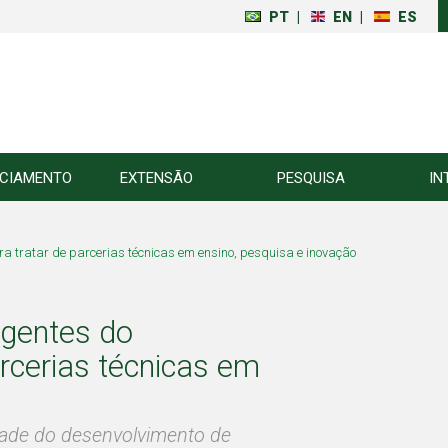
PT
|
EN
|
ES
NCIAMENTO
EXTENSÃO
PESQUISA
IN
tratar de parcerias técnicas em ensino, pesquisa e inovação
igentes do
cerias técnicas em
idade do desenvolvimento de