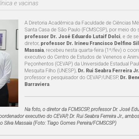
nica e vacinas
A Diretoria Acadêmica da Faculdade de Ciências Mé
Santa Casa de São Paulo (FCMSCSP), por meio do se
professor Dr. José Eduardo Lutaif Dolci
, e de se
diretor,
professor Dr. Irineu Francisco Delfino Si
Massaia
, recebeu nesta quarta-feira (1º/fev) o coo
executivo do Centro de Estudos de Venenos e Anim
Peçonhentos (CEVAP) da Universidade Estadual Pauli
Mesquita Filho (UNESP),
Dr. Rui Seabra Ferreira Jr
professor e pesquisador do CEVAP/UNESP,
Dr. Ben
Barraviera
.
Na foto, o diretor da FCMSCSP, professor Dr. José Edu
coordenador executivo do CEVAP, Dr. Rui Seabra Ferreira Jr., amb
fino Silva Massaia (Foto: Tiago Gomes Pereira/FCMSCSP)