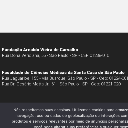
Fundação Arnaldo Vieira de Carvalho
Rua Dona Veridiana, 55 - São Paulo - SP - CEP 01238-010
Faculdade de Ciências Médicas da Santa Casa de São Paulo
Rua Jaguaribe, 155 - Vila Buarque, São Paulo - SP - Cep: 01224-00
Rua Dr. Cesário Motta Jr., 61 - São Paulo - SP - Cep: 01221-020
Nós respeitamos suas escolhas. Utilizamos cookies para armaz
navegação, uso ou dados de geolocalização ou interações com
produtos e serviços relevantes por meio de anúncios personalizad
© 2026 - Faculdade de Ciências Médicas da Santa Casa de São Paul
Você pode alterar suas preferências a qualquer mome