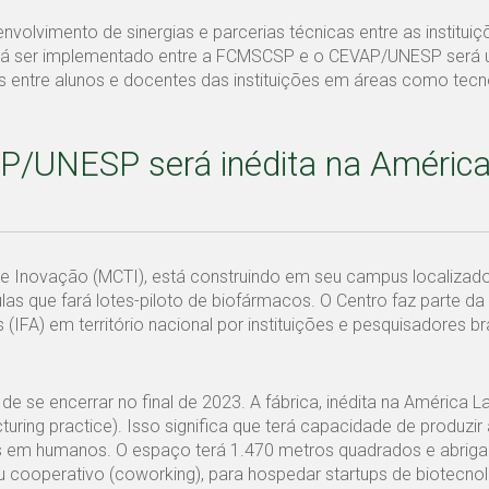
envolvimento de sinergias e parcerias técnicas entre as institui
erá ser implementado entre a FCMSCSP e o CEVAP/UNESP será
as entre alunos e docentes das instituições em áreas como tecn
P/UNESP será inédita na Améric
a e Inovação (MCTI), está construindo em seu campus localiza
s que fará lotes-piloto de biofármacos. O Centro faz parte da 
FA) em território nacional por instituições e pesquisadores bra
se encerrar no final de 2023. A fábrica, inédita na América Lat
turing practice). Isso significa que terá capacidade de produzi
cos em humanos. O espaço terá 1.470 metros quadrados e abriga
u cooperativo (coworking), para hospedar startups de biotecnol