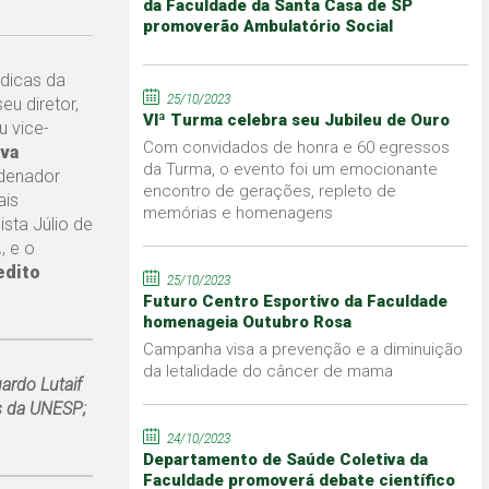
da Faculdade da Santa Casa de SP
promoverão Ambulatório Social
dicas da
25/10/2023
u diretor,
VIª Turma celebra seu Jubileu de Ouro
u vice-
Com convidados de honra e 60 egressos
lva
da Turma, o evento foi um emocionante
rdenador
encontro de gerações, repleto de
ais
memórias e homenagens
sta Júlio de
.
, e o
edito
25/10/2023
Futuro Centro Esportivo da Faculdade
homenageia Outubro Rosa
Campanha visa a prevenção e a diminuição
da letalidade do câncer de mama
ardo Lutaif
os da UNESP;
24/10/2023
Departamento de Saúde Coletiva da
Faculdade promoverá debate científico