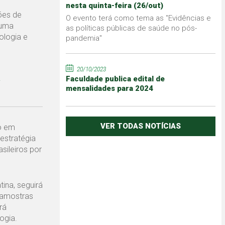
nesta quinta-feira (26/out)
ções de
O evento terá como tema as "Evidências e
 uma
as políticas públicas de saúde no pós-
ologia e
pandemia"
20/10/2023
a
Faculdade publica edital de
mensalidades para 2024
VER TODAS NOTÍCIAS
do em
estratégia
sileiros por
ina, seguirá
r amostras
rá
ogia.