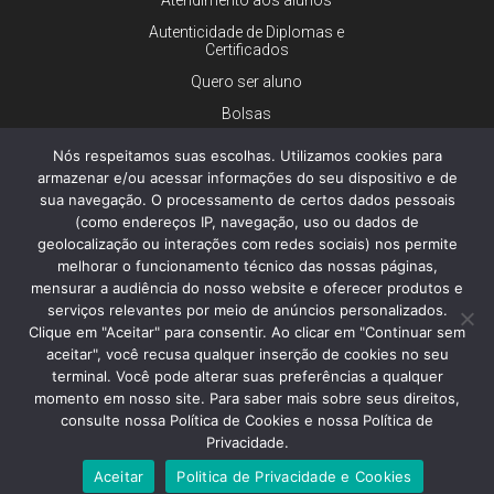
Autenticidade de Diplomas e
Certificados
Quero ser aluno
Bolsas
Financiamento
Nós respeitamos suas escolhas. Utilizamos cookies para
Trabalhe conosco
armazenar e/ou acessar informações do seu dispositivo e de
sua navegação. O processamento de certos dados pessoais
Imprensa
(como endereços IP, navegação, uso ou dados de
Ouvidoria
geolocalização ou interações com redes sociais) nos permite
melhorar o funcionamento técnico das nossas páginas,
Dúvidas gerais
mensurar a audiência do nosso website e oferecer produtos e
serviços relevantes por meio de anúncios personalizados.
Clique em "Aceitar" para consentir. Ao clicar em "Continuar sem
aceitar", você recusa qualquer inserção de cookies no seu
© 2026 - Faculdade de Ciências Médicas da Santa Casa de São
Paulo - Todos os direitos reservados.
terminal. Você pode alterar suas preferências a qualquer
Política de Privacidade e Cookies
momento em nosso site. Para saber mais sobre seus direitos,
consulte nossa Política de Cookies e nossa Política de
Privacidade.
Aceitar
Politica de Privacidade e Cookies