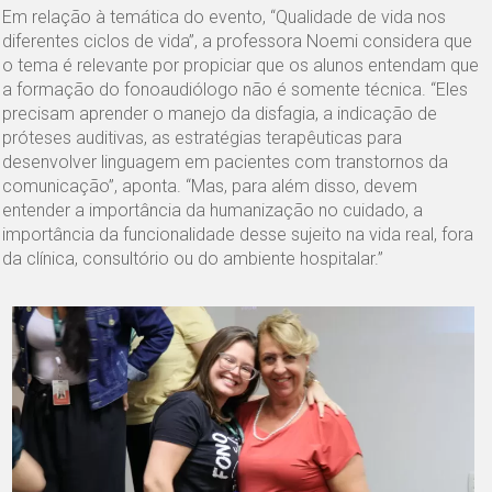
Em relação à temática do evento, “Qualidade de vida nos
diferentes ciclos de vida”, a professora Noemi considera que
o tema é relevante por propiciar que os alunos entendam que
a formação do fonoaudiólogo não é somente técnica. “Eles
precisam aprender o manejo da disfagia, a indicação de
próteses auditivas, as estratégias terapêuticas para
desenvolver linguagem em pacientes com transtornos da
comunicação”, aponta. “Mas, para além disso, devem
entender a importância da humanização no cuidado, a
importância da funcionalidade desse sujeito na vida real, fora
da clínica, consultório ou do ambiente hospitalar.”