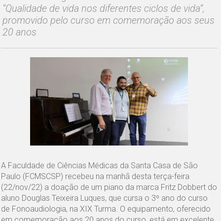
“Qualidade de vida nos diferentes ciclos de vida”,
promovido pelo curso em comemoração aos seus
20 anos
A Faculdade de Ciências Médicas da Santa Casa de São
Paulo (FCMSCSP) recebeu na manhã desta terça-feira
(22/nov/22) a doação de um piano da marca Fritz Dobbert do
aluno Douglas Teixeira Luques, que cursa o 3º ano do curso
de Fonoaudiologia, na XIX Turma. O equipamento, oferecido
em comemoração aos 20 anos do curso, está em excelente