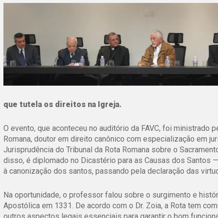
que tutela os direitos na Igreja.
O evento, que aconteceu no auditório da FAVC, foi ministrado p
Romana, doutor em direito canônico com especialização em jur
Jurisprudência do Tribunal da Rota Romana sobre o Sacrament
disso, é diplomado no Dicastério para as Causas dos Santos —
à canonização dos santos, passando pela declaração das virtud
Na oportunidade, o professor falou sobre o surgimento e histó
Apostólica em 1331. De acordo com o Dr. Zoia, a Rota tem como 
outros aspectos legais essenciais para garantir o bom funciona