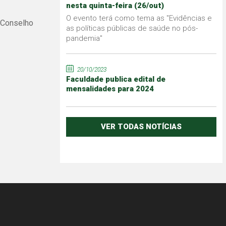
nesta quinta-feira (26/out)
O evento terá como tema as "Evidências e
 Conselho
as políticas públicas de saúde no pós-
pandemia"
20/10/2023
Faculdade publica edital de
mensalidades para 2024
VER TODAS NOTÍCIAS