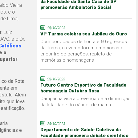
da Faculdade da Santa Casa de SP
ldo Vieira
promoverão Ambulatório Social
os, e o
 de Lima,
25/10/2023
. Luiz
VIª Turma celebra seu Jubileu de Ouro
AVC, e o Dr.
Com convidados de honra e 60 egressos
Católicos
da Turma, o evento foi um emocionante
e o
encontro de gerações, repleto de
superior
memórias e homenagens
25/10/2023
lico da Rota
Futuro Centro Esportivo da Faculdade
cente em
homenageia Outubro Rosa
óstolo. Além
Campanha visa a prevenção e a diminuição
te que leva
da letalidade do câncer de mama
eatificação.
aria
24/10/2023
Departamento de Saúde Coletiva da
ulgências e
Faculdade promoverá debate científico