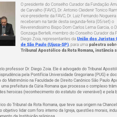
O presidente do Conselho Curador da Fundação Arna
de Carvalho (FAVC), Dr. Antonio Cleidenir Tonico Ram
vice-presidente da FAVC, Dr. Luiz Fernando Nogueira
receberam na tarde desta segunda-feira (05/set) o
Reverendíssimo Bispo Dom Carlos Lema Garcia, o Dr
Gonzaga Bertelli, membro do Conselho Curador da F
Diego Zoia, representantes da
União dos Juristas 
de São Paulo (Ujuca-SP)
, para uma
palestra sobr
Tribunal Apostólico da Rota Romana, instância 
elo professor Dr. Diego Zoia. Ele é advogado do Tribunal Apostó
isprudência pela Pontifícia Universidade Gregoriana (PUG) e do
o do Matrimônio na Faculdade de Direito Canônico São Paulo Ap
 uma prefeitura da Cúria Romana que processa o complexo trâmi
es heroicas (reconhecimento do estatuto de venerável) e pela b
rico do Tribunal da Rota Romana, que teve sua origem na Chancel
objetivo lidar com foro interno da Igreja, questões morais, ind
mento da Instituição religiosa.