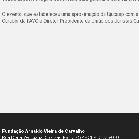
O evento, que estabeleceu uma aproximação da Ujucasp com a F
Curador da FAVC e Diretor Presidente da União dos Juristas Ca
Fundação Arnaldo Vieira de Carvalho
Rua Dona Veridiana, 55 - São Paulo - SP - CEP 01238-010