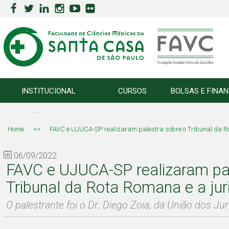
INSTITUCIONAL
CURSOS
BOLSAS E FINA
Home
>>
FAVC e UJUCA-SP realizaram palestra sobre o Tribunal da R
06/09/2022
FAVC e UJUCA-SP realizaram pal
Tribunal da Rota Romana e a jur
O palestrante foi o Dr. Diego Zoia, da União dos Ju