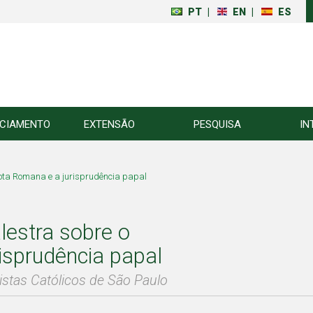
PT
|
EN
|
ES
NCIAMENTO
EXTENSÃO
PESQUISA
IN
ota Romana e a jurisprudência papal
estra sobre o
isprudência papal
ristas Católicos de São Paulo