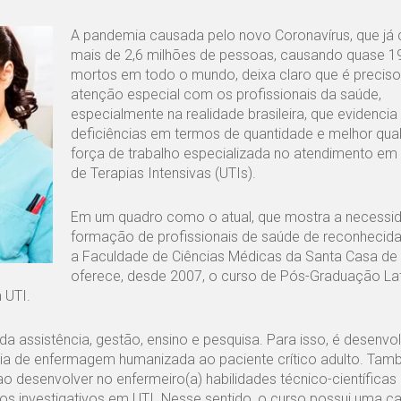
A pandemia causada pelo novo Coronavírus, que já
mais de 2,6 milhões de pessoas, causando quase 19
mortos em todo o mundo, deixa claro que é preciso
atenção especial com os profissionais da saúde,
especialmente na realidade brasileira, que evidencia
deficiências em termos de quantidade e melhor qua
força de trabalho especializada no atendimento em
de Terapias Intensivas (UTIs).
Em um quadro como o atual, que mostra a necessi
formação de profissionais de saúde de reconhecida
a Faculdade de Ciências Médicas da Santa Casa de
oferece, desde 2007, o curso de Pós-Graduação La
 UTI.
a assistência, gestão, ensino e pesquisa. Para isso, é desenvo
tência de enfermagem humanizada ao paciente crítico adulto. Ta
desenvolver no enfermeiro(a) habilidades técnico-científicas p
udos investigativos em UTI. Nesse sentido, o curso possui uma ca