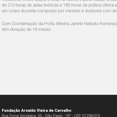
de 210 horas de aulas teóricas e 180 horas de prática clínica 
um corpo docente composto por mestres e doutores com ampla
Com Coordenação da Profa. Mestra Janete Hatsuko Komessu e
tem duração de 18 meses.
Fundação Arnaldo Vieira de Carvalho
Rua Dona Veridiana, 55 - São Paulo - SP - CEP 01238-010