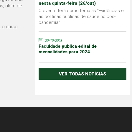
nesta quinta-feira (26/out)
os, além de
O evento terá como tema as "Evidências e
as políticas públicas de saúde no pós-
pandemia"
 o curso
20/10/2023
Faculdade publica edital de
mensalidades para 2024
VER TODAS NOTÍCIAS