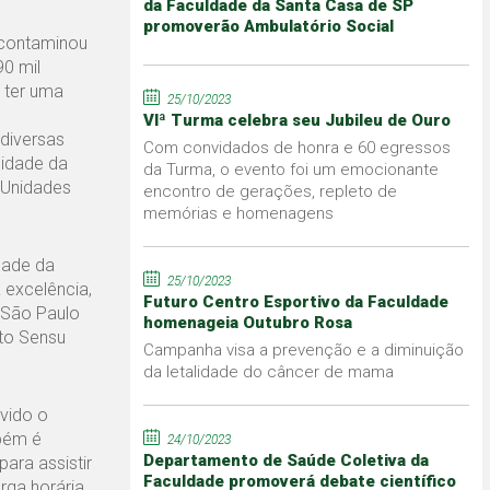
da Faculdade da Santa Casa de SP
promoverão Ambulatório Social
 contaminou
0 mil
 ter uma
25/10/2023
VIª Turma celebra seu Jubileu de Ouro
 diversas
Com convidados de honra e 60 egressos
lidade da
da Turma, o evento foi um emocionante
 Unidades
encontro de gerações, repleto de
memórias e homenagens
dade da
25/10/2023
 excelência,
Futuro Centro Esportivo da Faculdade
 São Paulo
homenageia Outubro Rosa
to Sensu
Campanha visa a prevenção e a diminuição
da letalidade do câncer de mama
lvido o
mbém é
24/10/2023
Departamento de Saúde Coletiva da
ara assistir
Faculdade promoverá debate científico
rga horária