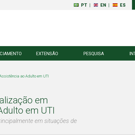
PT
|
EN
|
ES
NCIAMENTO
EXTENSÃO
PESQUISA
IN
ssistência ao Adulto em UTI
alização em
Adulto em UTI
principalmente em situações de