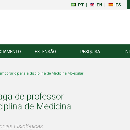
PT
|
EN
|
ES
NCIAMENTO
EXTENSÃO
PESQUISA
IN
mporário para a disciplina de Medicina Molecular
ga de professor
ciplina de Medicina
ncias Fisiológicas