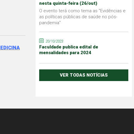
nesta quinta-feira (26/out)
O evento terá como tema as "Evidências e
as políticas públicas de saúde no pós-
pandemia"
20/10/2023
Faculdade publica edital de
MEDICINA
mensalidades para 2024
VER TODAS NOTÍCIAS