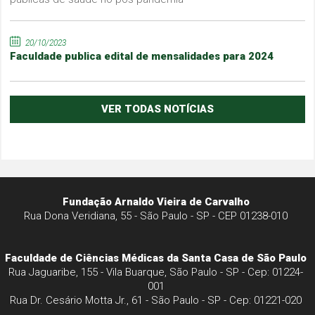
20/10/2023
Faculdade publica edital de mensalidades para 2024
VER TODAS NOTÍCIAS
Fundação Arnaldo Vieira de Carvalho
Rua Dona Veridiana, 55 - São Paulo - SP - CEP 01238-010
Faculdade de Ciências Médicas da Santa Casa de São Paulo
Rua Jaguaribe, 155 - Vila Buarque, São Paulo - SP - Cep: 01224-
001
Rua Dr. Cesário Motta Jr., 61 - São Paulo - SP - Cep: 01221-020