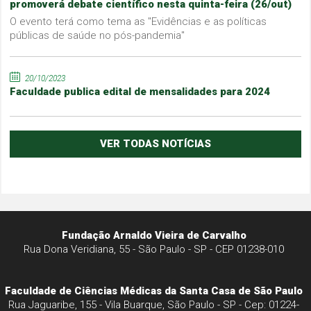
promoverá debate científico nesta quinta-feira (26/out)
O evento terá como tema as "Evidências e as políticas
públicas de saúde no pós-pandemia"
20/10/2023
Faculdade publica edital de mensalidades para 2024
VER TODAS NOTÍCIAS
Fundação Arnaldo Vieira de Carvalho
Rua Dona Veridiana, 55 - São Paulo - SP - CEP 01238-010
Faculdade de Ciências Médicas da Santa Casa de São Paulo
Rua Jaguaribe, 155 - Vila Buarque, São Paulo - SP - Cep: 01224-