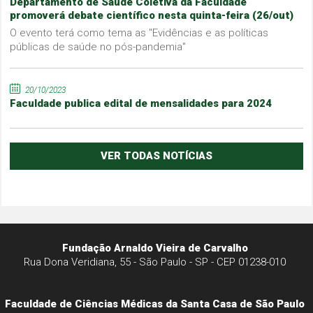
Departamento de Saúde Coletiva da Faculdade
promoverá debate científico nesta quinta-feira (26/out)
O evento terá como tema as "Evidências e as políticas
públicas de saúde no pós-pandemia"
20/10/2023
Faculdade publica edital de mensalidades para 2024
VER TODAS NOTÍCIAS
Fundação Arnaldo Vieira de Carvalho
Rua Dona Veridiana, 55 - São Paulo - SP - CEP 01238-010
Faculdade de Ciências Médicas da Santa Casa de São Paulo