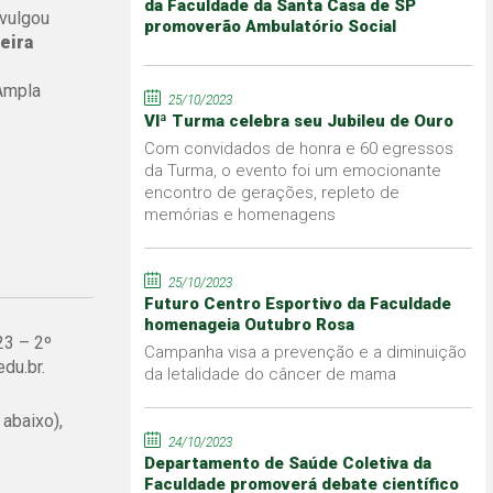
da Faculdade da Santa Casa de SP
vulgou
promoverão Ambulatório Social
eira
Ampla
25/10/2023
VIª Turma celebra seu Jubileu de Ouro
Com convidados de honra e 60 egressos
da Turma, o evento foi um emocionante
encontro de gerações, repleto de
memórias e homenagens
25/10/2023
Futuro Centro Esportivo da Faculdade
homenageia Outubro Rosa
23 – 2º
Campanha visa a prevenção e a diminuição
du.br.
da letalidade do câncer de mama
abaixo),
24/10/2023
Departamento de Saúde Coletiva da
Faculdade promoverá debate científico