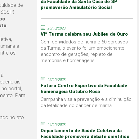
da Faculdade da Santa Casa de SP
culdade de
promoverão Ambulatório Social
MSCSP)
rpo
cto
25/10/2023
VIª Turma celebra seu Jubileu de Ouro
etiva,
Com convidados de honra e 60 egressos
Humana e
da Turma, o evento foi um emocionante
ntre os
encontro de gerações, repleto de
memórias e homenagens
 à
25/10/2023
edenciais:
Futuro Centro Esportivo da Faculdade
 no portal,
homenageia Outubro Rosa
mento. Para
Campanha visa a prevenção e a diminuição
da letalidade do câncer de mama
rado no ato
24/10/2023
Departamento de Saúde Coletiva da
Faculdade promoverá debate científico