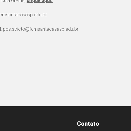
cula on-line,
clique aqui.
fcmsantacasasp.edu.
br
il: pos.stricto@fcmsantacasasp.edu.br
Contato