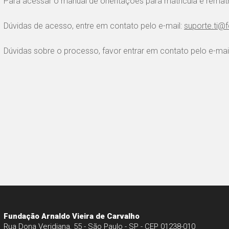
Para acessar o manual de orientações para matrícula e rematrí
Dúvidas de acesso, entre em contato pelo e-mail:
suporte.ti@
Dúvidas sobre o processo, favor entrar em contato pelo e-ma
Fundação Arnaldo Vieira de Carvalho
Rua Dona Veridiana, 55 - São Paulo - SP - CEP 01238-010