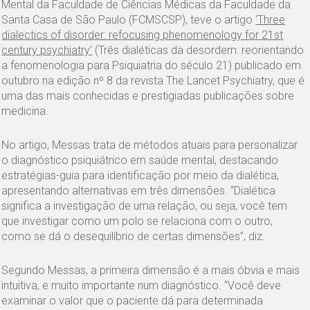
Mental da Faculdade de Ciências Médicas da Faculdade da
Santa Casa de São Paulo (FCMSCSP), teve o artigo
‘Three
dialectics of disorder: refocusing phenomenology for 21st
century psychiatry’
(Três dialéticas da desordem: reorientando
a fenomenologia para Psiquiatria do século 21) publicado em
outubro na edição nº 8 da revista The Lancet Psychiatry, que é
uma das mais conhecidas e prestigiadas publicações sobre
medicina.
No artigo, Messas trata de métodos atuais para personalizar
o diagnóstico psiquiátrico em saúde mental, destacando
estratégias-guia para identificação por meio da dialética,
apresentando alternativas em três dimensões. “Dialética
significa a investigação de uma relação, ou seja, você tem
que investigar como um polo se relaciona com o outro,
como se dá o desequilíbrio de certas dimensões”, diz.
Segundo Messas, a primeira dimensão é a mais óbvia e mais
intuitiva, e muito importante num diagnóstico. “Você deve
examinar o valor que o paciente dá para determinada