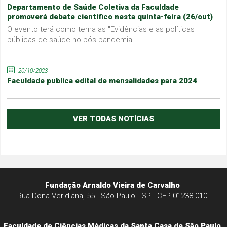
Departamento de Saúde Coletiva da Faculdade
promoverá debate científico nesta quinta-feira (26/out)
O evento terá como tema as "Evidências e as políticas
públicas de saúde no pós-pandemia"
20/10/2023
Faculdade publica edital de mensalidades para 2024
VER TODAS NOTÍCIAS
Fundação Arnaldo Vieira de Carvalho
Rua Dona Veridiana, 55 - São Paulo - SP - CEP 01238-010
Faculdade de Ciências Médicas da Santa Casa de São Paulo