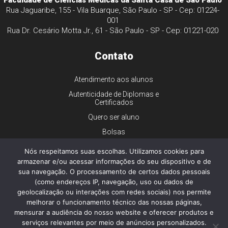
Faculdade de Ciências Médicas da Santa Casa de São Paulo
Rua Jaguaribe, 155 - Vila Buarque, São Paulo - SP - Cep: 01224-
001
Rua Dr. Cesário Motta Jr., 61 - São Paulo - SP - Cep: 01221-020
Contato
Atendimento aos alunos
Autenticidade de Diplomas e
Certificados
Quero ser aluno
Bolsas
Financiamento
Nós respeitamos suas escolhas. Utilizamos cookies para
armazenar e/ou acessar informações do seu dispositivo e de
Trabalhe conosco
sua navegação. O processamento de certos dados pessoais
Imprensa
(como endereços IP, navegação, uso ou dados de
Ouvidoria
geolocalização ou interações com redes sociais) nos permite
melhorar o funcionamento técnico das nossas páginas,
Dúvidas gerais
mensurar a audiência do nosso website e oferecer produtos e
serviços relevantes por meio de anúncios personalizados.