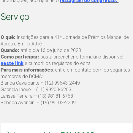
informações, acompanhe o
Instagram do congresso.
Serviço
O quê:
Inscrições para a 41ª Jornada de Prêmios Manoel de
Abreu e Emilio Athié
Quando:
até o dia 16 de julho de 2023
Como participar:
basta preencher o formulário disponível
neste link
e cumprir os requisitos do edital
Para mais informações
, entre em contato com os seguintes
membros do DCMA:
Bianca Cavalcante – (12) 99643-2449
Gabriela Inoue – (11) 99200-6263
Larissa Ferreira – (13) 98181-6768
Rebeca Avancini – (19) 99102-2209