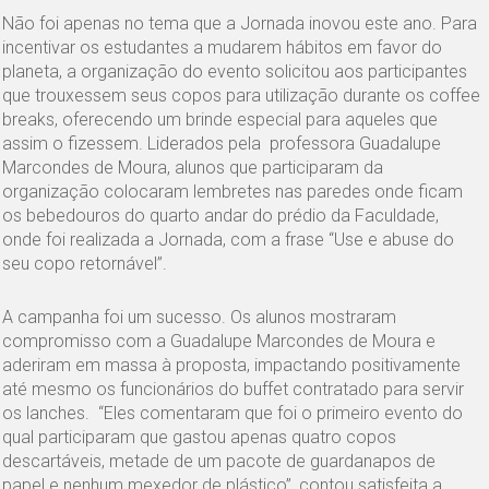
Não foi apenas no tema que a Jornada inovou este ano. Para
incentivar os estudantes a mudarem hábitos em favor do
planeta, a organização do evento solicitou aos participantes
que trouxessem seus copos para utilização durante os coffee
breaks, oferecendo um brinde especial para aqueles que
assim o fizessem. Liderados pela professora Guadalupe
Marcondes de Moura, alunos que participaram da
organização colocaram lembretes nas paredes onde ficam
os bebedouros do quarto andar do prédio da Faculdade,
onde foi realizada a Jornada, com a frase “Use e abuse do
seu copo retornável”.
A campanha foi um sucesso. Os alunos mostraram
compromisso com a Guadalupe Marcondes de Moura e
aderiram em massa à proposta, impactando positivamente
até mesmo os funcionários do buffet contratado para servir
os lanches. “Eles comentaram que foi o primeiro evento do
qual participaram que gastou apenas quatro copos
descartáveis, metade de um pacote de guardanapos de
papel e nenhum mexedor de plástico”, contou satisfeita a