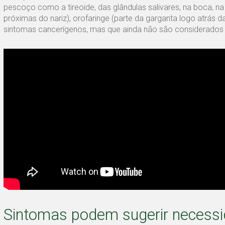
pescoço como a tireoide, das glândulas salivares, na boca, na 
próximas do nariz), orofaringe (parte da garganta logo atrás da
sintomas cancerígenos, mas que ainda não são considerados
Sintomas podem sugerir necessid