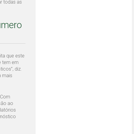
ar todas as
número
ita que este
ue tem em
cos”, diz.
m mais
. Com
ção ao
latórios
gnóstico