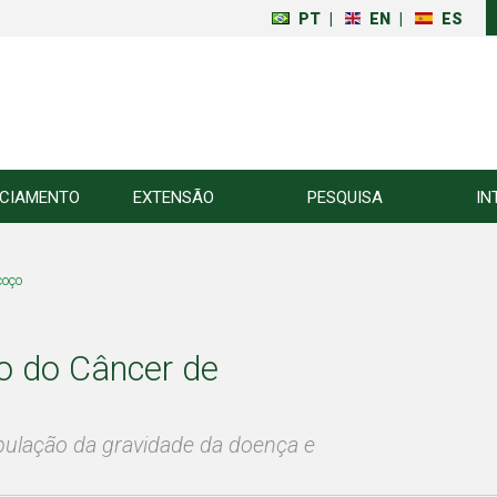
PT
|
EN
|
ES
NCIAMENTO
EXTENSÃO
PESQUISA
IN
coço
o do Câncer de
opulação da gravidade da doença e