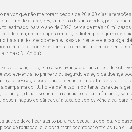
ção na voz que não melhoram depois de 20 a 30 dias; alterações
s ou somente alterações; aumento dos linfonodos, popularment
oi estimado, para o ano de 2022, cerca de mais 40 mil caso
es de cura, mesmo após cirurgia, radioterapia e quimioterapia,
er o tratamento precocemente, possivelmente você consiga obt
om cirurgia ou somente com radioterapia, trazendo menos sof
afirma o Dr. Antônio.
gressivo, alcançando, em casos avançados, uma taxa de sobrevi
de sobrevivência no primeiro ou segundo estágio da doença po
abeça e pescoço pode causar sequelas importantes, como alt
ue a campanha do “Julho Verde” é tão importante, para que a ge
, na laringe, dando somente a rouquidão ou uma feridinha, sem 
 disseminação do câncer, aí a taxa de sobrevivência cai para 
cos que se deve ficar atento para não causar a doença. No cas
os picos de radiação, que costumam acontecer entre às 10h e 16