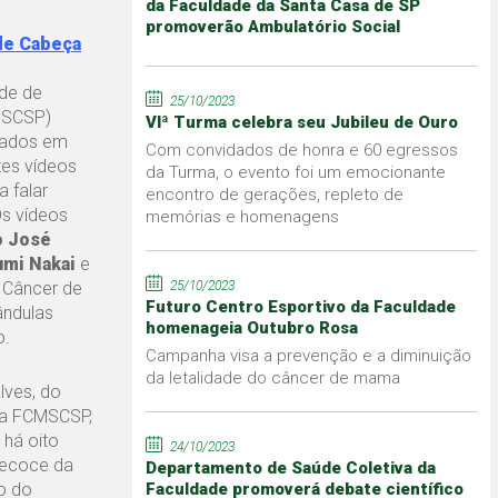
da Faculdade da Santa Casa de SP
promoverão Ambulatório Social
de Cabeça
ade de
25/10/2023
MSCSP)
VIª Turma celebra seu Jubileu de Ouro
izados em
Com convidados de honra e 60 egressos
tes vídeos
da Turma, o evento foi um emocionante
a falar
encontro de gerações, repleto de
s vídeos
memórias e homenagens
o José
umi Nakai
e
 Câncer de
25/10/2023
Futuro Centro Esportivo da Faculdade
ândulas
homenageia Outubro Rosa
o.
Campanha visa a prevenção e a diminuição
da letalidade do câncer de mama
lves, do
da FCMSCSP,
há oito
24/10/2023
precoce da
Departamento de Saúde Coletiva da
o do
Faculdade promoverá debate científico