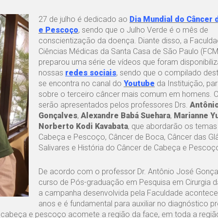
27 de julho é dedicado ao
Dia Mundial do Câncer 
e Pescoço
, sendo que o Julho Verde é o mês de
conscientização da doença. Diante disso, a Faculd
Ciências Médicas da Santa Casa de São Paulo (FC
preparou uma série de vídeos que foram disponibil
nossas
redes sociais
, sendo que o compilado des
se encontra no canal do
Youtube
da Instituição, par
sobre o terceiro câncer mais comum em homens. O
serão apresentados pelos professores Drs.
Antôni
Gonçalves
,
Alexandre Babá Suehara
,
Marianne Y
Norberto Kodi Kavabata
, que abordarão os temas
Cabeça e Pescoço, Câncer de Boca, Câncer das Gl
Salivares e História do Câncer de Cabeça e Pescoç
De acordo com o professor Dr. Antônio José Gonça
curso de Pós-graduação em Pesquisa em Cirurgia 
a campanha desenvolvida pela Faculdade acontece 
anos e é fundamental para auxiliar no diagnóstico 
 cabeça e pescoço acomete a região da face, em toda a regiã