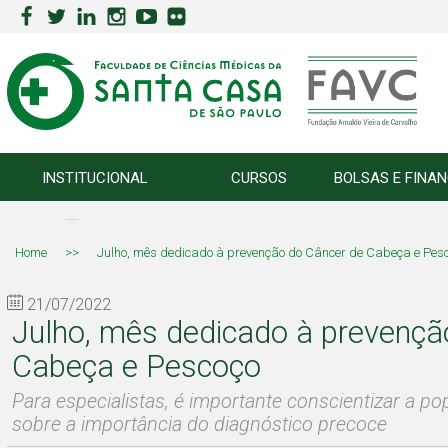
INSTITUCIONAL
CURSOS
BOLSAS E FINA
Home
>>
Julho, mês dedicado à prevenção do Câncer de Cabeça e Pes
21/07/2022
Julho, mês dedicado à prevençã
Cabeça e Pescoço
Para especialistas, é importante conscientizar a p
sobre a importância do diagnóstico precoce