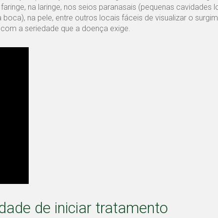
faringe, na laringe, nos seios paranasais (pequenas cavidades l
 boca), na pele, entre outros locais fáceis de visualizar o surgi
 com a seriedade que a doença exige.
ade de iniciar tratamento