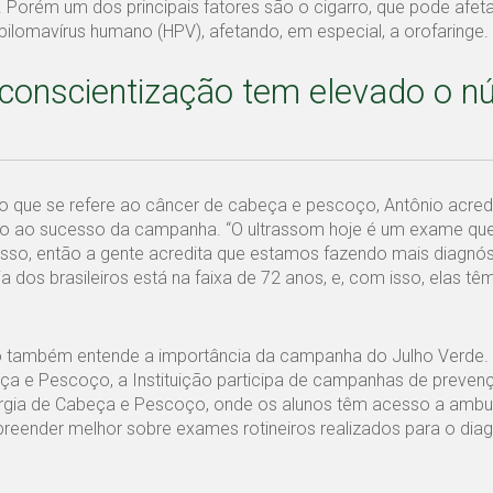
. Porém um dos principais fatores são o cigarro, que pode afet
ilomavírus humano (HPV), afetando, em especial, a orofaringe.
 conscientização tem elevado o 
no que se refere ao câncer de cabeça e pescoço, Antônio acred
ido ao sucesso da campanha. “O ultrassom hoje é um exame q
o, então a gente acredita que estamos fazendo mais diagnósti
 dos brasileiros está na faixa de 72 anos, e, com isso, elas tê
lo também entende a importância da campanha do Julho Verde
ça e Pescoço, a Instituição participa de campanhas de preven
rurgia de Cabeça e Pescoço, onde os alunos têm acesso a ambu
reender melhor sobre exames rotineiros realizados para o dia