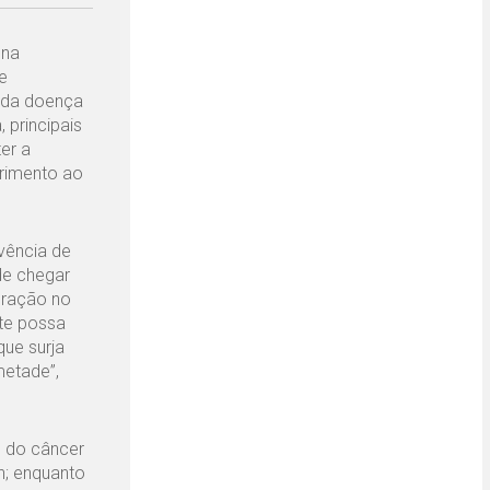
 na
e
s da doença
 principais
er a
rimento ao
vência de
de chegar
eração no
nte possa
que surja
metade”,
o do câncer
h; enquanto