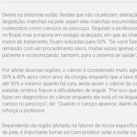
Dentre os sintomas estão: feridas que não cicatrizam; altera
deglutição; manchas na pele, sejam elas manchas escurecida
conhecidos como caroços no pescoço. Segundo o professor, f
no Brasil, mas a maioria em estágio avançado, em que as chanc
meios de tratamento, ficam reduzidas para 50%. “Se você fiz
remissão com um procedimento único, muitas vezes apenas c
paciente e economizando, também, para o sistema de saúde”, 
Por afetar diversas regiões, o câncer é considerado muito a
30% a 40% após cinco anos da cirurgia, enquanto que a taxa 
até 90% e mesmo quando há cura, ainda assim o câncer de c
paladar, ombros fracos e dificuldades de engolir. “Por isso q
fazer um diagnóstico do câncer enquanto ele está só na língua
caroço no pescoço”, diz. “Quando o caroço aparece, diante da
reforça o professor.
Dependendo da região afetada, há fatores de riscos específi
de pele, é importante tomar sol com protetor solar e evitar 