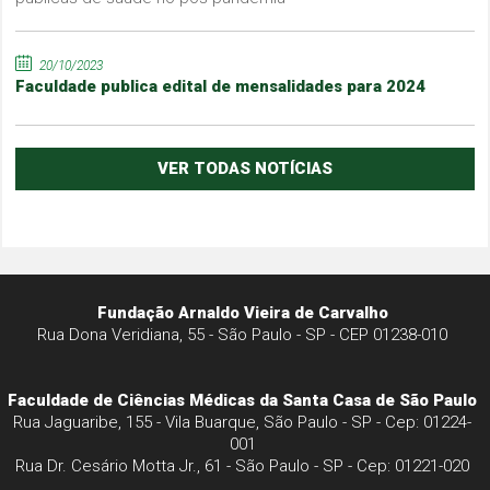
20/10/2023
Faculdade publica edital de mensalidades para 2024
VER TODAS NOTÍCIAS
Fundação Arnaldo Vieira de Carvalho
Rua Dona Veridiana, 55 - São Paulo - SP - CEP 01238-010
Faculdade de Ciências Médicas da Santa Casa de São Paulo
Rua Jaguaribe, 155 - Vila Buarque, São Paulo - SP - Cep: 01224-
001
Rua Dr. Cesário Motta Jr., 61 - São Paulo - SP - Cep: 01221-020