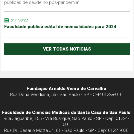
públicas de saúde no pós-pandemia"
20/10/2023
Faculdade publica edital de mensalidades para 2024
VER TODAS NOTÍCIAS
Fundação Arnaldo Vieira de Carvalho
Rua Dona Veridiana, 55 - São Paulo - SP - CEP 01238-010
Faculdade de Ciências Médicas da Santa Casa de São Paulo
Rua Jaguaribe, 155 - Vila Buarque, São Paulo - SP - Cep: 01224-
001
Rua Dr. Cesário Motta Jr., 61 - São Paulo - SP - Cep: 01221-020