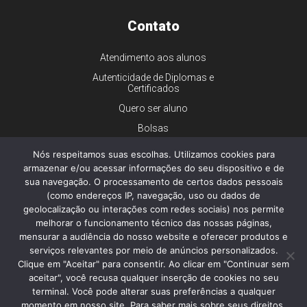
Contato
Atendimento aos alunos
Autenticidade de Diplomas e
Certificados
Quero ser aluno
Bolsas
Financiamento
Nós respeitamos suas escolhas. Utilizamos cookies para
armazenar e/ou acessar informações do seu dispositivo e de
Trabalhe conosco
sua navegação. O processamento de certos dados pessoais
Imprensa
(como endereços IP, navegação, uso ou dados de
Ouvidoria
geolocalização ou interações com redes sociais) nos permite
melhorar o funcionamento técnico das nossas páginas,
Dúvidas gerais
mensurar a audiência do nosso website e oferecer produtos e
serviços relevantes por meio de anúncios personalizados.
Clique em "Aceitar" para consentir. Ao clicar em "Continuar sem
aceitar", você recusa qualquer inserção de cookies no seu
© 2026 - Faculdade de Ciências Médicas da Santa Casa de São
Paulo - Todos os direitos reservados.
terminal. Você pode alterar suas preferências a qualquer
Política de Privacidade e Cookies
momento em nosso site. Para saber mais sobre seus direitos,