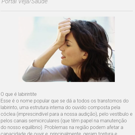
Portal Veja/Saúde
O que é labirintite
Esse é o nome popular que se dá a todos os transtornos do
labirinto, uma estrutura interna do ouvido composta pela
cóclea (imprescindível para a nossa audição), pelo vestíbulo e
pelos canais semicirculares (que têm papel na manutenção
do nosso equilíbrio). Problemas na região podem afetar a
capacidade de ouvir e, principalmente, geram tontura e