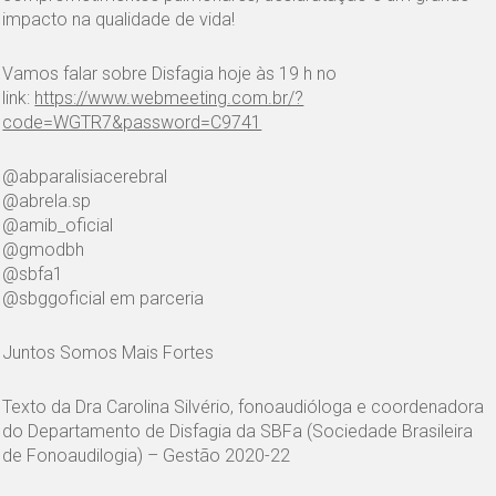
impacto na qualidade de vida!
Vamos falar sobre Disfagia hoje às 19 h no
link:
https://www.webmeeting.com.br/?
code=WGTR7&password=C9741
@abparalisiacerebral
@abrela.sp
@amib_oficial
@gmodbh
@sbfa1
@sbggoficial em parceria
Juntos Somos Mais Fortes
Texto da Dra Carolina Silvério, fonoaudióloga e coordenadora
do Departamento de Disfagia da SBFa (Sociedade Brasileira
de Fonoaudilogia) – Gestão 2020-22