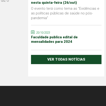
 diz o
nesta quinta-feira (26/out)
O evento terá como tema as "Evidências e
as políticas públicas de saúde no pós-
pandemia"
20/10/2023
Faculdade publica edital de
mensalidades para 2024
VER TODAS NOTÍCIAS