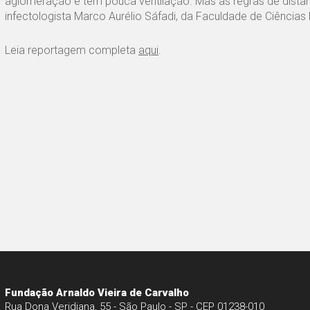
aglomeração e têm pouca ventilação. Mas as regras de distanc
infectologista Marco Aurélio Sáfadi, da Faculdade de Ciência
Leia reportagem completa
aqui
.
Fundação Arnaldo Vieira de Carvalho
Rua Dona Veridiana, 55 - São Paulo - SP - CEP 01238-010