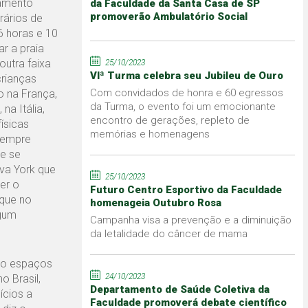
iamento
da Faculdade da Santa Casa de SP
promoverão Ambulatório Social
rários de
6 horas e 10
r a praia
outra faixa
25/10/2023
VIª Turma celebra seu Jubileu de Ouro
crianças
Com convidados de honra e 60 egressos
 na França,
da Turma, o evento foi um emocionante
na Itália,
encontro de gerações, repleto de
ísicas
memórias e homenagens
 sempre
e se
va York que
25/10/2023
er o
Futuro Centro Esportivo da Faculdade
 que no
homenageia Outubro Rosa
lgum
Campanha visa a prevenção e a diminuição
da letalidade do câncer de mama
mo espaços
24/10/2023
o Brasil,
Departamento de Saúde Coletiva da
ícios a
Faculdade promoverá debate científico