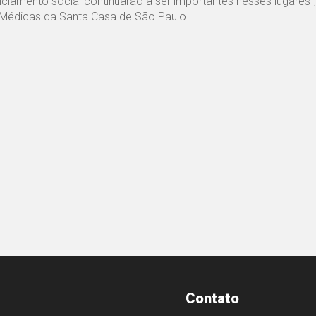
iamento social continuarão a ser importantes nesses lugares”,
s Médicas da Santa Casa de São Paulo.
Contato