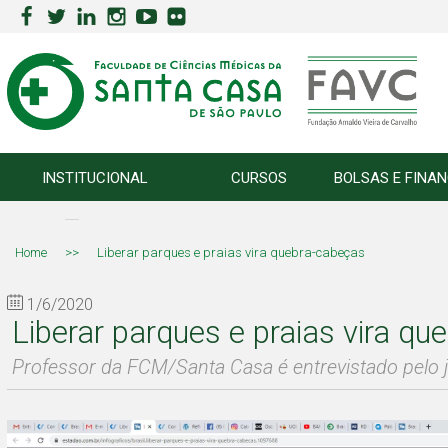
INSTITUCIONAL
CURSOS
BOLSAS E FINA
Home
>>
Liberar parques e praias vira quebra-cabeças
1/6/2020
Liberar parques e praias vira q
Professor da FCM/Santa Casa é entrevistado pelo j