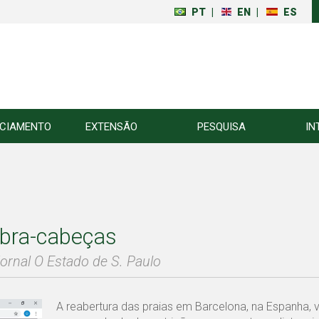
PT
|
EN
|
ES
NCIAMENTO
EXTENSÃO
PESQUISA
IN
uebra-cabeças
ornal O Estado de S. Paulo
A reabertura das praias em Barcelona, na Espanha, 