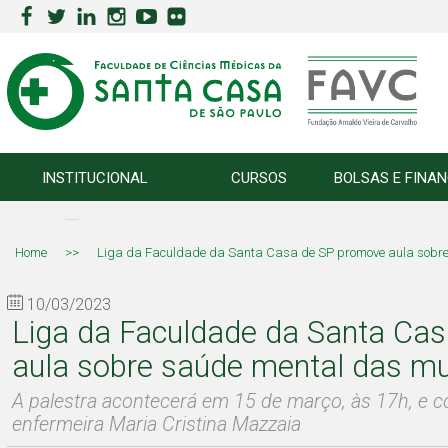
INSTITUCIONAL
CURSOS
BOLSAS E FINA
Home
>>
Liga da Faculdade da Santa Casa de SP promove aula sobr
10/03/2023
Liga da Faculdade da Santa Ca
aula sobre saúde mental das mu
A palestra acontecerá em 15 de março, às 17h, e 
enfermeira Maria Cristina Mazzaia