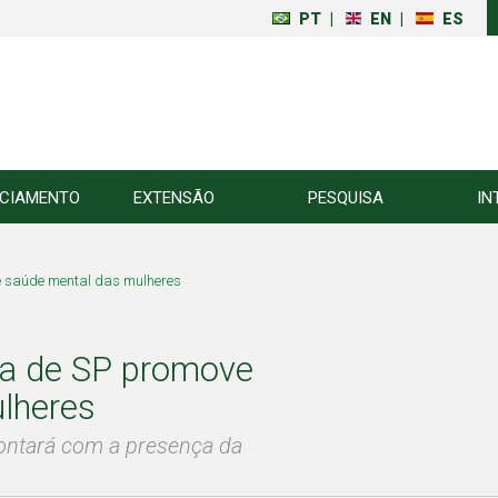
PT
|
EN
|
ES
NCIAMENTO
EXTENSÃO
PESQUISA
IN
e saúde mental das mulheres
sa de SP promove
lheres
contará com a presença da