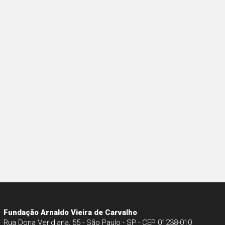
Fundação Arnaldo Vieira de Carvalho
Rua Dona Veridiana, 55 - São Paulo - SP - CEP 01238-010