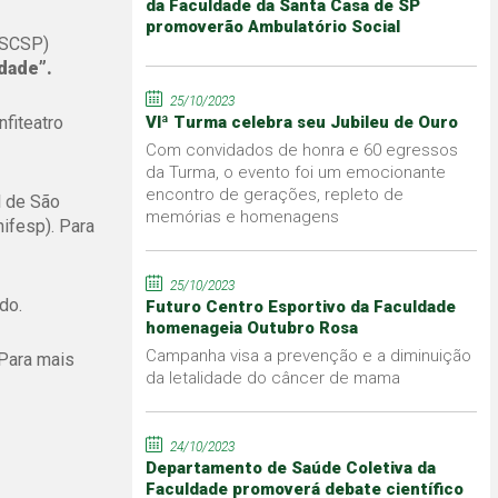
da Faculdade da Santa Casa de SP
promoverão Ambulatório Social
MSCSP)
dade”.
25/10/2023
nfiteatro
VIª Turma celebra seu Jubileu de Ouro
Com convidados de honra e 60 egressos
da Turma, o evento foi um emocionante
encontro de gerações, repleto de
l de São
memórias e homenagens
ifesp). Para
25/10/2023
do.
Futuro Centro Esportivo da Faculdade
homenageia Outubro Rosa
Campanha visa a prevenção e a diminuição
Para mais
da letalidade do câncer de mama
24/10/2023
Departamento de Saúde Coletiva da
Faculdade promoverá debate científico